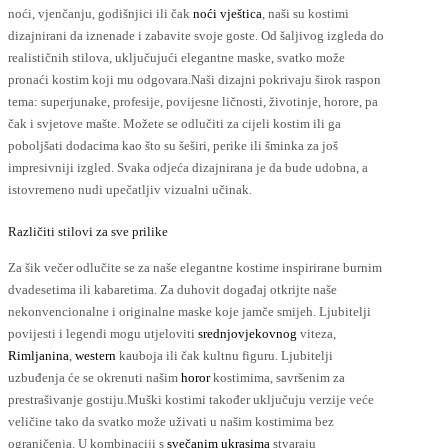
dabrati
noći, vjenčanju, godišnjici ili čak
noći vještica
, naši su kostimi
a
dizajnirani da iznenade i zabavite svoje goste. Od šaljivog izgleda do
ranici
realističnih stilova, uključujući elegantne maske, svatko može
roizvoda
pronaći kostim koji mu odgovara.Naši dizajni pokrivaju širok raspon
tema: superjunake, profesije, povijesne ličnosti, životinje, horore, pa
čak i svjetove mašte. Možete se odlučiti za cijeli kostim ili ga
poboljšati dodacima kao što su šeširi, perike ili šminka za još
impresivniji izgled. Svaka odjeća dizajnirana je da bude udobna, a
istovremeno nudi upečatljiv vizualni učinak.
Različiti stilovi za sve prilike
Za šik večer odlučite se za naše elegantne kostime inspirirane burnim
dvadesetima ili kabaretima. Za duhovit događaj otkrijte naše
nekonvencionalne i originalne maske koje jamče smijeh. Ljubitelji
povijesti i legendi mogu utjeloviti
srednjovjekovnog
viteza,
Rimljanina
,
western
kauboja ili čak kultnu figuru. Ljubitelji
uzbuđenja će se okrenuti našim
horor
kostimima, savršenim za
prestrašivanje gostiju.Muški kostimi također uključuju verzije veće
veličine tako da svatko može uživati ​​u našim kostimima bez
ograničenja. U kombinaciji s
svečanim ukrasima
stvaraju