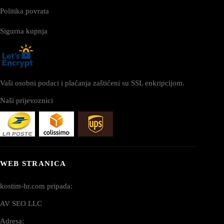
Politika povrata
Sigurna kupnja
Vaši osobni podaci i plaćanja zaštićeni su SSL enkripcijom.
Naši prijevoznici
WEB STRANICA
kostim-hr.com pripada:
AV SEO LLC
Adresa: