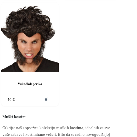
iše
više
rijanti.
varijanti.
pcije
Opcije
e
se
ogu
mogu
dabrati
odabrati
a
na
ranici
stranici
roizvoda
proizvoda
Vukodlak perika
vaj
🛒
40
€
roizvod
ma
iše
rijanti.
Muški kostimi
pcije
Otkrijte našu opsežnu kolekciju
muških kostima
, idealnih za sve
e
ogu
vaše zabave i kostimirane večeri. Bilo da se radi o novogodišnjoj