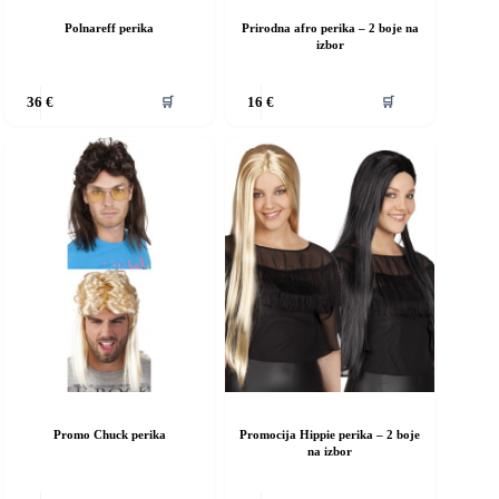
Polnareff perika
Prirodna afro perika – 2 boje na
izbor
vaj
Ovaj
🛒
🛒
36
€
16
€
roizvod
proizvod
ma
ima
iše
više
rijanti.
varijanti.
pcije
Opcije
e
se
ogu
mogu
dabrati
odabrati
a
na
ranici
stranici
roizvoda
proizvoda
Promo Chuck perika
Promocija Hippie perika – 2 boje
na izbor
vaj
Ovaj