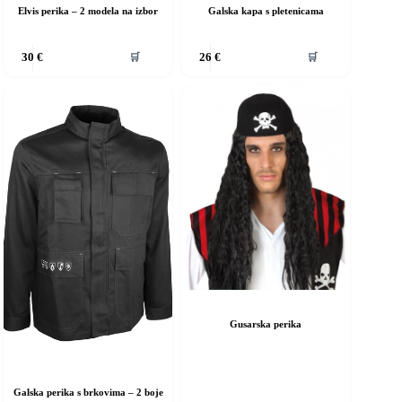
Elvis perika – 2 modela na izbor
Galska kapa s pletenicama
vaj
Ovaj
🛒
🛒
30
€
26
€
roizvod
proizvod
ma
ima
iše
više
rijanti.
varijanti.
pcije
Opcije
e
se
ogu
mogu
dabrati
odabrati
a
na
ranici
stranici
roizvoda
proizvoda
Gusarska perika
Galska perika s brkovima – 2 boje