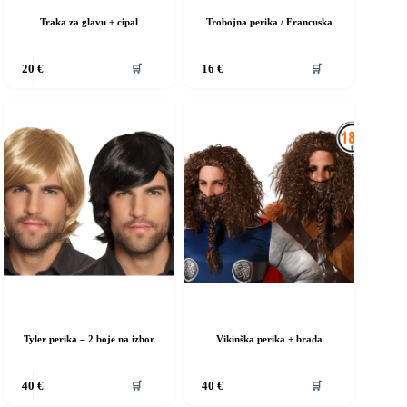
Traka za glavu + cipal
Trobojna perika / Francuska
vaj
Ovaj
🛒
🛒
20
€
16
€
roizvod
proizvod
ma
ima
iše
više
rijanti.
varijanti.
pcije
Opcije
e
se
ogu
mogu
dabrati
odabrati
a
na
ranici
stranici
roizvoda
proizvoda
Tyler perika – 2 boje na izbor
Vikinška perika + brada
vaj
Ovaj
🛒
🛒
40
€
40
€
roizvod
proizvod
ma
ima