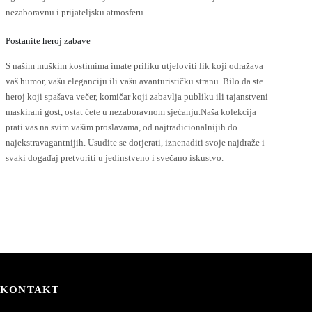
nezaboravnu i prijateljsku atmosferu.
Postanite heroj zabave
S našim muškim kostimima imate priliku utjeloviti lik koji odražava
vaš humor, vašu eleganciju ili vašu avanturističku stranu. Bilo da ste
heroj koji spašava večer, komičar koji zabavlja publiku ili tajanstveni
maskirani gost, ostat ćete u nezaboravnom sjećanju.Naša kolekcija
prati vas na svim vašim proslavama, od najtradicionalnijih do
najekstravagantnijih. Usudite se dotjerati, iznenaditi svoje najdraže i
svaki događaj pretvoriti u jedinstveno i svečano iskustvo.
KONTAKT