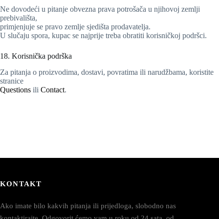
Ne dovodeći u pitanje obvezna prava potrošača u njihovoj zemlji
prebivališta,
primjenjuje se pravo zemlje sjedišta prodavatelja.
U slučaju spora, kupac se najprije treba obratiti korisničkoj podršci.
18. Korisnička podrška
Za pitanja o proizvodima, dostavi, povratima ili narudžbama, koristite
stranice
Questions
ili
Contact
.
KONTAKT
Ako imate bilo kakvih pitanja ili prijedloga, slobodno nas
kontaktirajte. Odgovorit ćemo vam u roku od 24 sata, od