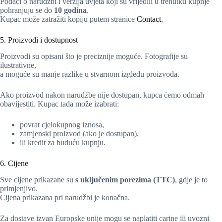
Podaci o narudžbi i verzija uvjeta koji su vrijedili u trenutku kupnje
pohranjuju se do
10 godina
.
Kupac može zatražiti kopiju putem stranice
Contact
.
5. Proizvodi i dostupnost
Proizvodi su opisani što je preciznije moguće. Fotografije su
ilustrativne,
a moguće su manje razlike u stvarnom izgledu proizvoda.
Ako proizvod nakon narudžbe nije dostupan, kupca ćemo odmah
obavijestiti. Kupac tada može izabrati:
povrat cjelokupnog iznosa,
zamjenski proizvod (ako je dostupan),
ili kredit za buduću kupnju.
6. Cijene
Sve cijene prikazane su
s uključenim porezima (TTC)
, gdje je to
primjenjivo.
Cijena prikazana pri narudžbi je konačna.
Za dostave izvan Europske unije mogu se naplatiti carine ili uvozni