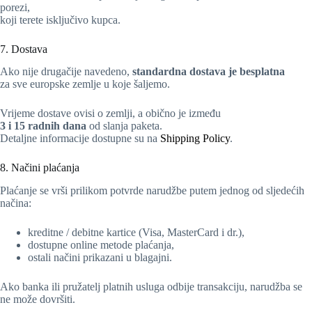
porezi,
koji terete isključivo kupca.
7. Dostava
Ako nije drugačije navedeno,
standardna dostava je besplatna
za sve europske zemlje u koje šaljemo.
Vrijeme dostave ovisi o zemlji, a obično je između
3 i 15 radnih dana
od slanja paketa.
Detaljne informacije dostupne su na
Shipping Policy
.
8. Načini plaćanja
Plaćanje se vrši prilikom potvrde narudžbe putem jednog od sljedećih
načina:
kreditne / debitne kartice (Visa, MasterCard i dr.),
dostupne online metode plaćanja,
ostali načini prikazani u blagajni.
Ako banka ili pružatelj platnih usluga odbije transakciju, narudžba se
ne može dovršiti.