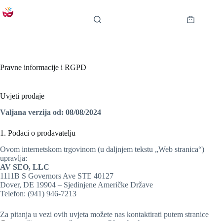
Preskoči
na
sadržaj
Košarica
Pravne informacije i RGPD
Uvjeti prodaje
Valjana verzija od: 08/08/2024
1. Podaci o prodavatelju
Ovom internetskom trgovinom (u daljnjem tekstu „Web stranica“)
upravlja:
AV SEO, LLC
1111B S Governors Ave STE 40127
Dover, DE 19904 – Sjedinjene Američke Države
Telefon: (941) 946-7213
Za pitanja u vezi ovih uvjeta možete nas kontaktirati putem stranice