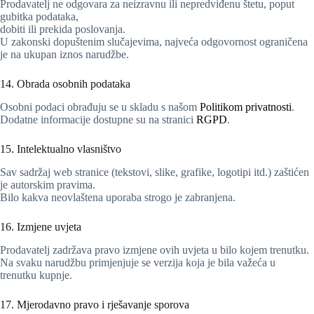
Prodavatelj ne odgovara za neizravnu ili nepredviđenu štetu, poput
gubitka podataka,
dobiti ili prekida poslovanja.
U zakonski dopuštenim slučajevima, najveća odgovornost ograničena
je na ukupan iznos narudžbe.
14. Obrada osobnih podataka
Osobni podaci obrađuju se u skladu s našom
Politikom privatnosti
.
Dodatne informacije dostupne su na stranici
RGPD
.
15. Intelektualno vlasništvo
Sav sadržaj web stranice (tekstovi, slike, grafike, logotipi itd.) zaštićen
je autorskim pravima.
Bilo kakva neovlaštena uporaba strogo je zabranjena.
16. Izmjene uvjeta
Prodavatelj zadržava pravo izmjene ovih uvjeta u bilo kojem trenutku.
Na svaku narudžbu primjenjuje se verzija koja je bila važeća u
trenutku kupnje.
17. Mjerodavno pravo i rješavanje sporova