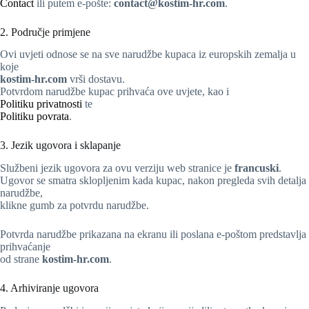
Contact
ili putem e-pošte:
contact@kostim-hr.com
.
2. Područje primjene
Ovi uvjeti odnose se na sve narudžbe kupaca iz europskih zemalja u
koje
kostim-hr.com
vrši dostavu.
Potvrdom narudžbe kupac prihvaća ove uvjete, kao i
Politiku privatnosti
te
Politiku povrata
.
3. Jezik ugovora i sklapanje
Službeni jezik ugovora za ovu verziju web stranice je
francuski
.
Ugovor se smatra sklopljenim kada kupac, nakon pregleda svih detalja
narudžbe,
klikne gumb za potvrdu narudžbe.
Potvrda narudžbe prikazana na ekranu ili poslana e-poštom predstavlja
prihvaćanje
od strane
kostim-hr.com
.
4. Arhiviranje ugovora