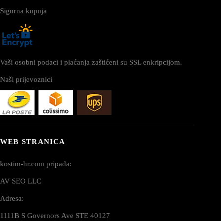
Sigurna kupnja
Vaši osobni podaci i plaćanja zaštićeni su SSL enkripcijom.
Naši prijevoznici
WEB STRANICA
kostim-hr.com pripada:
AV SEO LLC
Adresa:
1111B S Governors Ave STE 40127