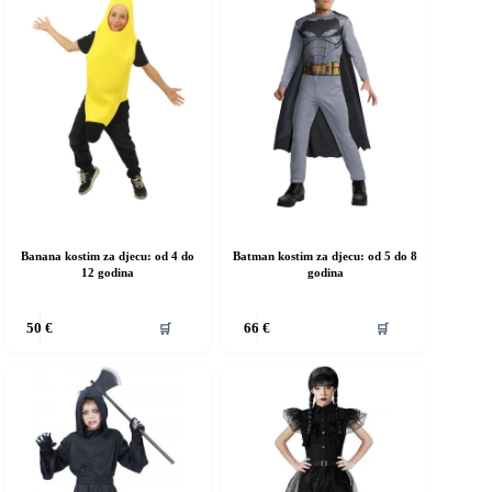
Banana kostim za djecu: od 4 do
Batman kostim za djecu: od 5 do 8
12 godina
godina
vaj
Ovaj
🛒
🛒
50
€
66
€
roizvod
proizvod
ma
ima
iše
više
rijanti.
varijanti.
pcije
Opcije
e
se
ogu
mogu
dabrati
odabrati
a
na