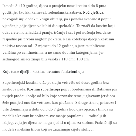
ranici
stranici
Između 3 i 10 godina, djeca u prosjeku nose kostim 4 do 8 puta
roizvoda
proizvoda
godišnje: školski karneval, rođendanska zabava,
Noć vještica
,
novogodišnji doček u krugu obitelji, pa i poneka svečanost poput
vjenčanja gdje djeca vole biti dio spektakla. To znači da kostim koji
odaberete mora izdržati pranje, trčanje i sat i pol nošenja bez da se
raspadne pri prvom naglom pokretu. Naša kolekcija
dječjih kostima
pokriva raspon od 12 mjeseci do 12 godina, s jasnim tablicama
veličina po centimetrima, a ne samo dobnim kategorijama, jer
sedmogodišnjaci znaju biti visoki i 110 cm i 130 cm.
Koje teme dječjih kostima trenutno funkcioniraju
Superherojski kostimi drže poziciju već više od deset godina bez
znakova pada.
Kostimi superheroja
poput Spidermana ili Batmana još
uvijek prodaju bolje od bilo koje sezonske teme, uglavnom jer djeca
žele ponijeti ono što već nose kao pidžamu. S druge strane, princeze i
vile dominiraju u dobi od 3 do 7 godina kod djevojčica, s tim da su
modeli s krutom krinolinom sve manje popularni — roditelji ih
izbjegavaju jer djeca ne mogu sjediti u njima za stolom. Praktičniji su
modeli s mekšim tilom koji ne zauzimaju cijelu stolicu.