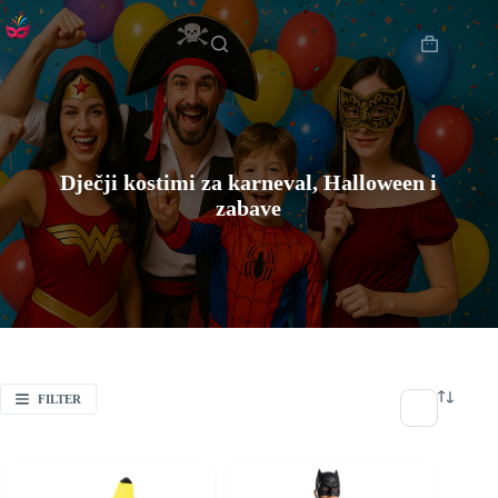
Preskoči
Početna
na
sadržaj
Košarica
Dječji kostimi za karneval, Halloween i
zabave
FILTER