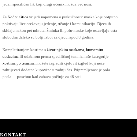
jedan specifičan lik koji drugi učenik možda već nosi.
Za
Noć vještica
vrijedi napomena o praktičnosti: maske koje potpuno
pokrivaju lice otežavaju jedenje, trčanje i komunikaciju. Djeca ih
skidaju nakon pet minuta. Šminka ili polu-maske koje ostavljaju usta
slobodna daleko su bolji izbor za djecu ispod 8 godina.
Kompletiranjem kostima s
životinjskim maskama
,
humornim
dodacima
ili odabirom prema specifičnoj temi iz naše kategorije
kostima po temama
, možete izgraditi cjelovit izgled koji neće
zahtijevati dodatne kupovine u zadnji čas. Pripremljenost je pola
posla — posebno kad zabava počinje za 48 sati.
KONTAKT