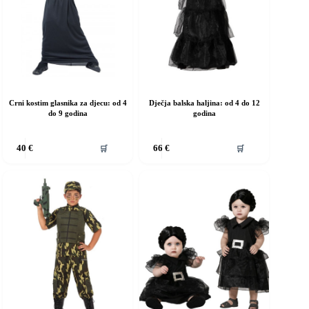
ranici
stranici
roizvoda
proizvoda
Crni kostim glasnika za djecu: od 4
Dječja balska haljina: od 4 do 12
do 9 godina
godina
vaj
Ovaj
🛒
🛒
40
€
66
€
roizvod
proizvod
ma
ima
iše
više
rijanti.
varijanti.
pcije
Opcije
e
se
ogu
mogu
dabrati
odabrati
a
na
ranici
stranici
roizvoda
proizvoda