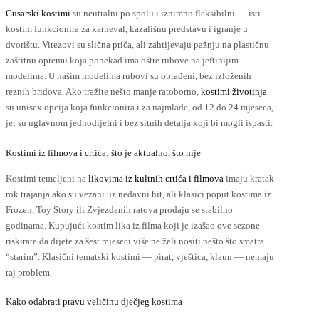
Gusarski kostimi
su neutralni po spolu i iznimno fleksibilni — isti
kostim funkcionira za karneval, kazališnu predstavu i igranje u
dvorištu. Vitezovi su slična priča, ali zahtijevaju pažnju na plastičnu
zaštitnu opremu koja ponekad ima oštre rubove na jeftinijim
modelima. U našim modelima rubovi su obrađeni, bez izloženih
reznih bridova. Ako tražite nešto manje ratoborno,
kostimi životinja
su unisex opcija koja funkcionira i za najmlađe, od 12 do 24 mjeseca,
jer su uglavnom jednodijelni i bez sitnih detalja koji bi mogli ispasti.
Kostimi iz filmova i crtića: što je aktualno, što nije
Kostimi temeljeni na
likovima iz kultnih crtića i filmova
imaju kratak
rok trajanja ako su vezani uz nedavni hit, ali klasici poput kostima iz
Frozen, Toy Story ili Zvjezdanih ratova prodaju se stabilno
godinama. Kupujući kostim lika iz filma koji je izašao ove sezone
riskirate da dijete za šest mjeseci više ne želi nositi nešto što smatra
“starim”. Klasični tematski kostimi — pirat, vještica, klaun — nemaju
taj problem.
Kako odabrati pravu veličinu dječjeg kostima