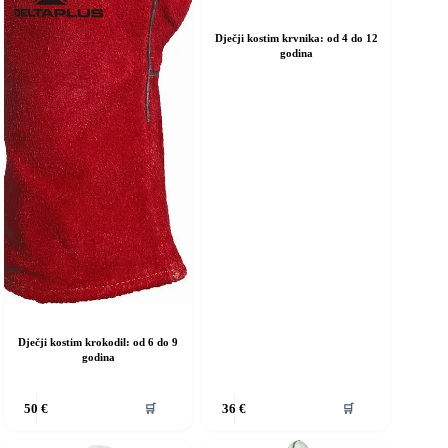
Dječji kostim krvnika: od 4 do 12
godina
Dječji kostim krokodil: od 6 do 9
godina
vaj
Ovaj
🛒
🛒
50
€
36
€
roizvod
proizvod
ma
ima
iše
više