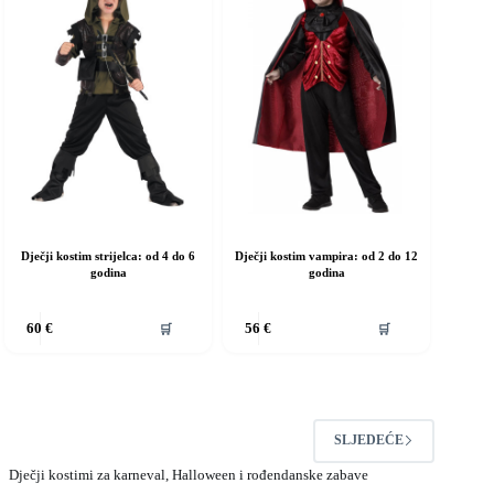
pcije
Opcije
e
se
ogu
mogu
dabrati
odabrati
a
na
ranici
stranici
roizvoda
proizvoda
Dječji kostim strijelca: od 4 do 6
Dječji kostim vampira: od 2 do 12
godina
godina
vaj
Ovaj
🛒
🛒
60
€
56
€
roizvod
proizvod
ma
ima
iše
više
rijanti.
varijanti.
pcije
Opcije
e
se
SLJEDEĆE
ogu
mogu
dabrati
odabrati
Dječji kostimi za karneval, Halloween i rođendanske zabave
a
na