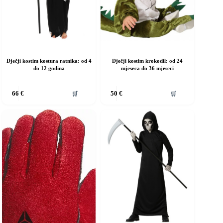
roizvoda
proizvoda
Dječji kostim kostura ratnika: od 4
Dječji kostim krokodil: od 24
do 12 godina
mjeseca do 36 mjeseci
vaj
Ovaj
🛒
🛒
66
€
50
€
roizvod
proizvod
ma
ima
iše
više
rijanti.
varijanti.
pcije
Opcije
e
se
ogu
mogu
dabrati
odabrati
a
na
ranici
stranici
roizvoda
proizvoda