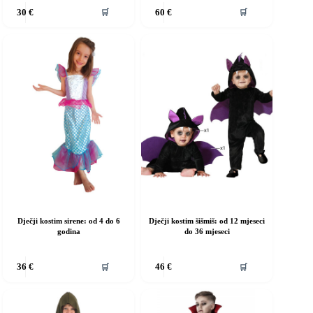
vaj
Ovaj
🛒
🛒
30
€
60
€
roizvod
proizvod
ma
ima
iše
više
rijanti.
varijanti.
pcije
Opcije
e
se
ogu
mogu
dabrati
odabrati
a
na
ranici
stranici
roizvoda
proizvoda
Dječji kostim sirene: od 4 do 6
Dječji kostim šišmiš: od 12 mjeseci
godina
do 36 mjeseci
vaj
Ovaj
🛒
🛒
36
€
46
€
roizvod
proizvod
ma
ima
iše
više
rijanti.
varijanti.