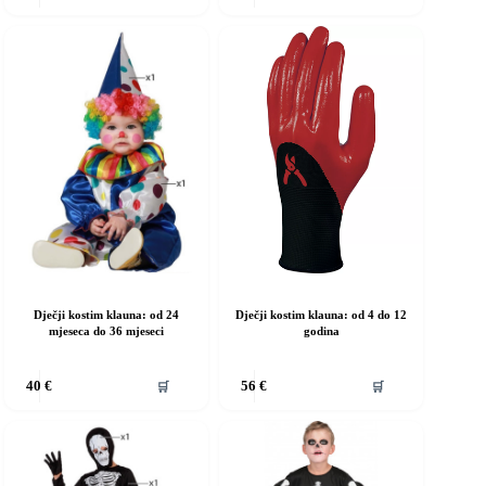
ma
ima
iše
više
rijanti.
varijanti.
pcije
Opcije
e
se
ogu
mogu
dabrati
odabrati
a
na
ranici
stranici
roizvoda
proizvoda
Dječji kostim klauna: od 24
Dječji kostim klauna: od 4 do 12
mjeseca do 36 mjeseci
godina
vaj
Ovaj
🛒
🛒
40
€
56
€
roizvod
proizvod
ma
ima
iše
više
rijanti.
varijanti.
pcije
Opcije