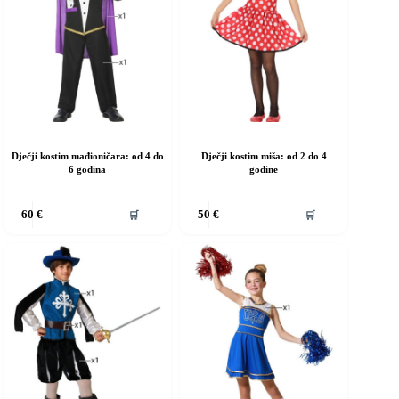
dabrati
odabrati
a
na
ranici
stranici
roizvoda
proizvoda
Dječji kostim mađioničara: od 4 do
Dječji kostim miša: od 2 do 4
6 godina
godine
vaj
Ovaj
🛒
🛒
60
€
50
€
roizvod
proizvod
ma
ima
iše
više
rijanti.
varijanti.
pcije
Opcije
e
se
ogu
mogu
dabrati
odabrati
a
na
ranici
stranici
roizvoda
proizvoda