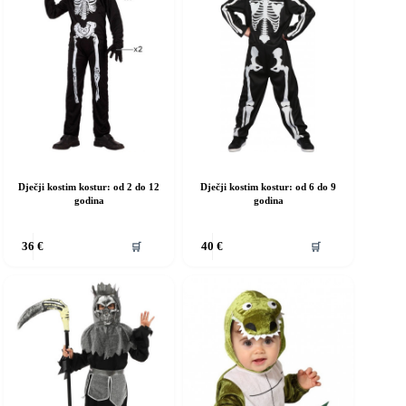
e
se
ogu
mogu
dabrati
odabrati
a
na
ranici
stranici
roizvoda
proizvoda
Dječji kostim kostur: od 2 do 12
Dječji kostim kostur: od 6 do 9
godina
godina
vaj
Ovaj
🛒
🛒
36
€
40
€
roizvod
proizvod
ma
ima
iše
više
rijanti.
varijanti.
pcije
Opcije
e
se
ogu
mogu
dabrati
odabrati
a
na
ranici
stranici