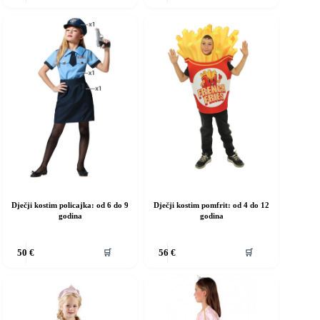
ma
ima
iše
više
rijanti.
varijanti.
pcije
Opcije
e
se
ogu
mogu
dabrati
odabrati
a
na
ranici
stranici
roizvoda
proizvoda
Dječji kostim policajka: od 6 do 9
Dječji kostim pomfrit: od 4 do 12
godina
godina
vaj
Ovaj
🛒
🛒
50
€
56
€
roizvod
proizvod
ma
ima
iše
više
rijanti.
varijanti.
pcije
Opcije
e
se