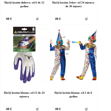
Dječji kostim duhova: od 6 do 12
Dječji kostim Joker: od 24 mjeseca
godina
do 36 mjeseci
vaj
Ovaj
🛒
🛒
40
€
46
€
roizvod
proizvod
ma
ima
iše
više
rijanti.
varijanti.
pcije
Opcije
e
se
ogu
mogu
dabrati
odabrati
a
na
ranici
stranici
roizvoda
proizvoda
Dječji kostim klauna: od 12 do 24
Dječji kostim klauna: od 2 do 6
mjeseca
godina
vaj
Ovaj
🛒
🛒
40
€
40
€
roizvod
proizvod