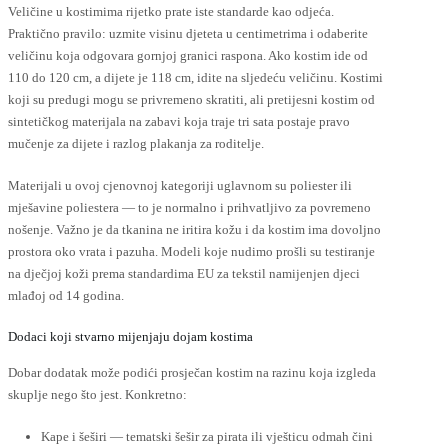
Veličine u kostimima rijetko prate iste standarde kao odjeća.
Praktično pravilo: uzmite visinu djeteta u centimetrima i odaberite
veličinu koja odgovara gornjoj granici raspona. Ako kostim ide od
110 do 120 cm, a dijete je 118 cm, idite na sljedeću veličinu. Kostimi
koji su predugi mogu se privremeno skratiti, ali pretijesni kostim od
sintetičkog materijala na zabavi koja traje tri sata postaje pravo
mučenje za dijete i razlog plakanja za roditelje.
Materijali u ovoj cjenovnoj kategoriji uglavnom su poliester ili
mješavine poliestera — to je normalno i prihvatljivo za povremeno
nošenje. Važno je da tkanina ne iritira kožu i da kostim ima dovoljno
prostora oko vrata i pazuha. Modeli koje nudimo prošli su testiranje
na dječjoj koži prema standardima EU za tekstil namijenjen djeci
mlađoj od 14 godina.
Dodaci koji stvarno mijenjaju dojam kostima
Dobar dodatak može podići prosječan kostim na razinu koja izgleda
skuplje nego što jest. Konkretno:
Kape i šeširi — tematski šešir za pirata ili vješticu odmah čini