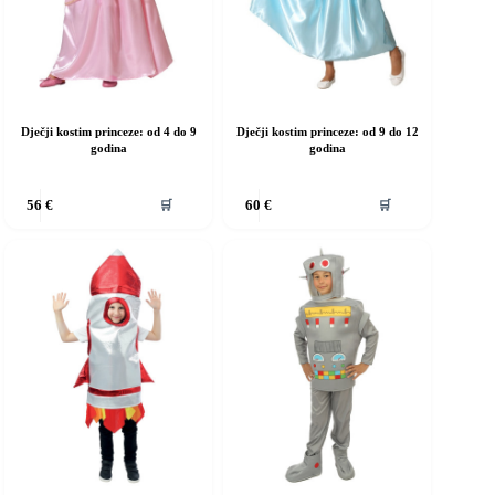
roizvoda
proizvoda
Dječji kostim princeze: od 4 do 9
Dječji kostim princeze: od 9 do 12
godina
godina
vaj
Ovaj
🛒
🛒
56
€
60
€
roizvod
proizvod
ma
ima
iše
više
rijanti.
varijanti.
pcije
Opcije
e
se
ogu
mogu
dabrati
odabrati
a
na
ranici
stranici
roizvoda
proizvoda