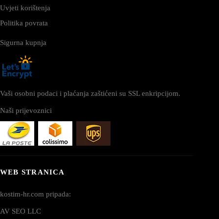
Uvjeti korištenja
Politika povrata
Sigurna kupnja
Vaši osobni podaci i plaćanja zaštićeni su SSL enkripcijom.
Naši prijevoznici
WEB STRANICA
kostim-hr.com pripada:
AV SEO LLC