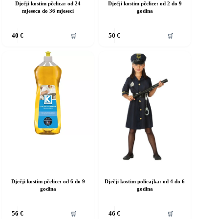
Dječji kostim pčelica: od 24
Dječji kostim pčelice: od 2 do 9
mjeseca do 36 mjeseci
godina
vaj
Ovaj
🛒
🛒
40
€
50
€
roizvod
proizvod
ma
ima
iše
više
rijanti.
varijanti.
pcije
Opcije
e
se
ogu
mogu
dabrati
odabrati
a
na
ranici
stranici
roizvoda
proizvoda
Dječji kostim pčelice: od 6 do 9
Dječji kostim policajka: od 4 do 6
godina
godina
vaj
Ovaj
🛒
🛒
56
€
46
€
roizvod
proizvod