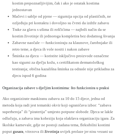
kostim prepoznatljivijim, čak i ako je ostatak kostima
jednostavan
Mačevi i sablje od pjene — sigurnija opcija od plastičnih, ne
ozljeđuju pri kontaktu i dovoljno su čvrsti da izdrže zabavu
Trake za glavu s ušima ili roščićima — najbrži način da se
kostim životinje ili jednoroga kompletira bez dodatnog šivanja
Zabavne naočale — funkcioniraju za klaunove, čarobnjake ili
retro teme, a djeca ih vole nositi i nakon zabave
Šminka za djecu — koristite isključivo proizvode označene
kao sigurni za dječju kožu, s certifikatom dermatološkog
testiranja; obična kazališna šminka za odrasle nije prikladna za
djecu ispod 6 godina
Organizacija zabave s dječjim kostimima: što funkcionira u praksi
Ako organizirate maskiranu zabavu za 10 do 15 djece, jedna od
metoda koja radi jest tematski okvir koji ograničava izbor: “zabava
superheroja” ili “piraterija” umjesto potpune slobode. Djeca se lakše
odlučuju, a zabava ima koheziju koja olakšava organizaciju igara. Za
školske karnevale, gdje ne postoji zadana tema, fleksibilni kostimi
poput
gusara
, vitezova ili
životinja
uvijek prolaze jer nisu vezani uz