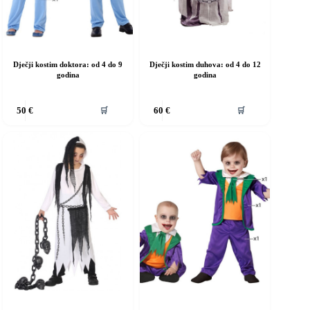
Dječji kostim doktora: od 4 do 9
Dječji kostim duhova: od 4 do 12
godina
godina
vaj
Ovaj
🛒
🛒
50
€
60
€
roizvod
proizvod
ma
ima
iše
više
rijanti.
varijanti.
pcije
Opcije
e
se
ogu
mogu
dabrati
odabrati
a
na
ranici
stranici
roizvoda
proizvoda