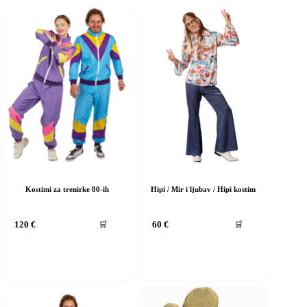
Kostimi za trenirke 80-ih
Hipi / Mir i ljubav / Hipi kostim
vaj
Ovaj
🛒
🛒
120
€
60
€
roizvod
proizvod
ma
ima
iše
više
rijanti.
varijanti.
pcije
Opcije
e
se
ogu
mogu