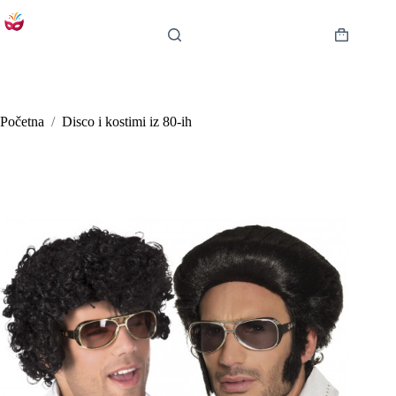
Preskoči
na
sadržaj
Košarica
Početna
/
Disco i kostimi iz 80-ih