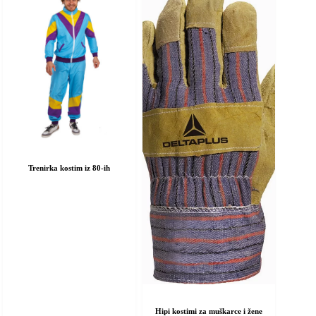
dabrati
odabrati
a
na
ranici
stranici
roizvoda
proizvoda
Trenirka kostim iz 80-ih
Hipi kostimi za muškarce i žene