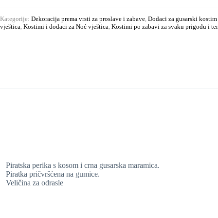
Kategorije:
Dekoracija prema vrsti za proslave i zabave
,
Dodaci za gusarski kostim
vještica
,
Kostimi i dodaci za Noć vještica
,
Kostimi po zabavi za svaku prigodu i t
Piratska perika s kosom i crna gusarska maramica.
Piratka pričvršćena na gumice.
Veličina za odrasle