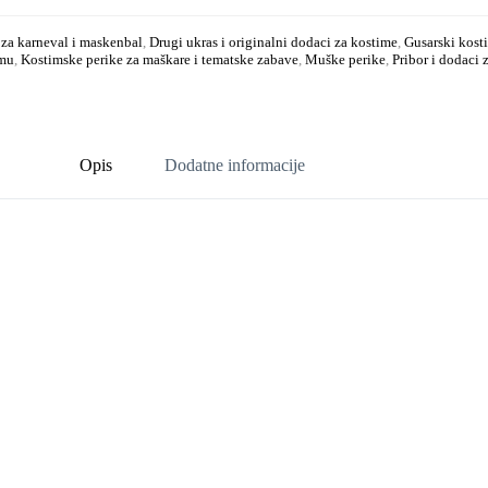
 za karneval i maskenbal
,
Drugi ukras i originalni dodaci za kostime
,
Gusarski kosti
emu
,
Kostimske perike za maškare i tematske zabave
,
Muške perike
,
Pribor i dodaci 
Opis
Dodatne informacije