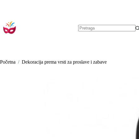
Preskoči
na
sadržaj
Nema
rezultata.
Početna
/
Dekoracija prema vrsti za proslave i zabave