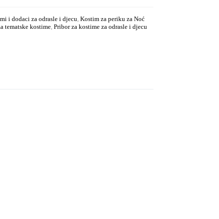
mi i dodaci za odrasle i djecu
,
Kostim za periku za Noć
za tematske kostime
,
Pribor za kostime za odrasle i djecu