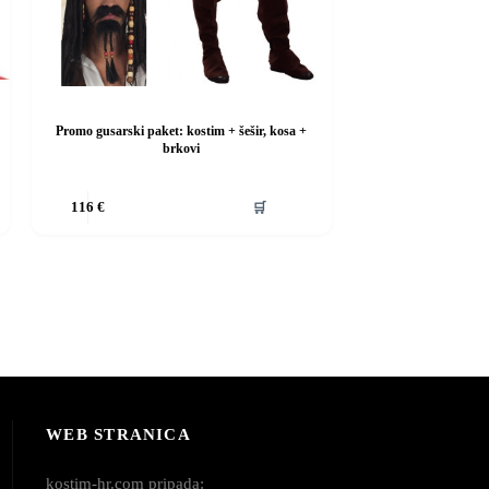
Promo gusarski paket: kostim + šešir, kosa +
brkovi
Ovaj
🛒
116
€
proizvod
ima
više
varijanti.
Opcije
se
mogu
odabrati
na
stranici
proizvoda
WEB STRANICA
kostim-hr.com pripada: