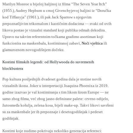
Marilyn Monroe u bijeloj haljinoj iz filma “The Seven Year Itch”
(1955.), Audrey Hepburn u crnoj Givenchyjevoj haljini iz “Doručka
kod Tiffanyja” (1961.), ili pak Jack Sparrow s njegovim
prepoznatljivim trikornalom i kaotičnim dodacima — svaki od ovih
likova postao je vizualni standard koji publika odmah dekodira.
Upravo na takvim referentnim točkama gradimo asortiman koji
funkcionira na maskenbalu, kostimiranoj zabavi,
Noći vještica
ili
glamuroznom novogodišnjem dočeku.
Kostimi filmskih legendi: od Hollywooda do suvremenih
blockbustera
Pop kultura posljednjih dvadeset godina dala je stotine novih
vizualnih ikona. Joker u interpretaciji Joaquina Phoenixa iz 2019.
godine izazvao je val kostimiranja s tim likom širom Europe — ne
samo zbog filma, već zbog jasno definirane palete: crveno odijelo,
žutosmeđa košulja, zelena kosa, bijeli make-up. Takvi likovi savršeni
su za maskenbale jer ih prepoznaje i desetogodišnjak i pedeset
godišnjak.
Kostimi koje nudimo pokrivaju nekoliko generacija referenci: