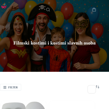
Preskoči
Početna
na
sadržaj
Košarica
Filmski kostimi i kostimi slavnih osoba
FILTER