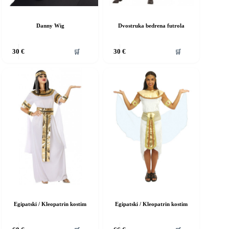
Danny Wig
Dvostruka bedrena futrola
vaj
Ovaj
🛒
🛒
30
€
30
€
roizvod
proizvod
ma
ima
iše
više
rijanti.
varijanti.
pcije
Opcije
e
se
ogu
mogu
dabrati
odabrati
a
na
ranici
stranici
roizvoda
proizvoda
Egipatski / Kleopatrin kostim
Egipatski / Kleopatrin kostim
vaj
Ovaj