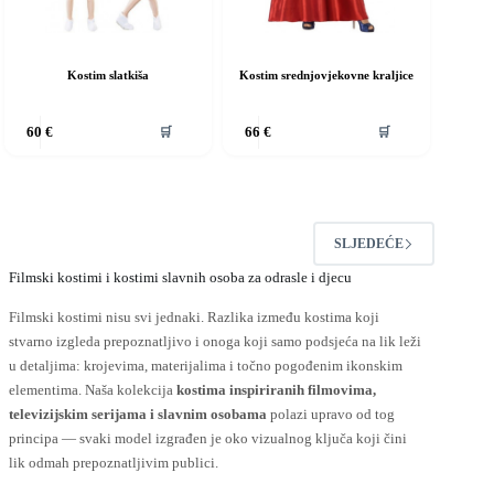
Kostim slatkiša
Kostim srednjovjekovne kraljice
vaj
Ovaj
🛒
🛒
60
€
66
€
roizvod
proizvod
ma
ima
iše
više
rijanti.
varijanti.
pcije
Opcije
e
se
SLJEDEĆE
ogu
mogu
dabrati
odabrati
Filmski kostimi i kostimi slavnih osoba za odrasle i djecu
a
na
ranici
stranici
Filmski kostimi nisu svi jednaki. Razlika između kostima koji
roizvoda
proizvoda
stvarno izgleda prepoznatljivo i onoga koji samo podsjeća na lik leži
u detaljima: krojevima, materijalima i točno pogođenim ikonskim
elementima. Naša kolekcija
kostima inspiriranih filmovima,
televizijskim serijama i slavnim osobama
polazi upravo od tog
principa — svaki model izgrađen je oko vizualnog ključa koji čini
lik odmah prepoznatljivim publici.