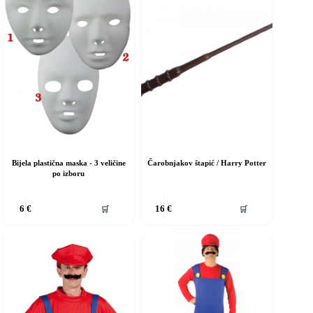
Bijela plastična maska ​​- 3 veličine
Čarobnjakov štapić / Harry Potter
po izboru
vaj
Ovaj
🛒
🛒
6
€
16
€
roizvod
proizvod
ma
ima
iše
više
rijanti.
varijanti.
pcije
Opcije
e
se
ogu
mogu
dabrati
odabrati
a
na