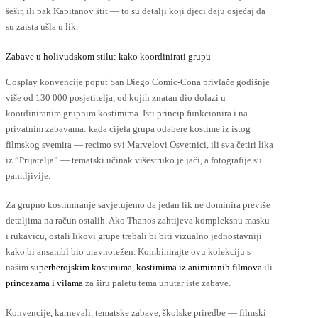
šešir, ili pak Kapitanov štit — to su detalji koji djeci daju osjećaj da
su zaista ušla u lik.
Zabave u holivudskom stilu: kako koordinirati grupu
Cosplay konvencije poput San Diego Comic-Cona privlače godišnje
više od 130 000 posjetitelja, od kojih znatan dio dolazi u
koordiniranim grupnim kostimima. Isti princip funkcionira i na
privatnim zabavama: kada cijela grupa odabere kostime iz istog
filmskog svemira — recimo svi Marvelovi Osvetnici, ili sva četiri lika
iz “Prijatelja” — tematski učinak višestruko je jači, a fotografije su
pamtljivije.
Za grupno kostimiranje savjetujemo da jedan lik ne dominira previše
detaljima na račun ostalih. Ako Thanos zahtijeva kompleksnu masku
i rukavicu, ostali likovi grupe trebali bi biti vizualno jednostavniji
kako bi ansambl bio uravnotežen. Kombinirajte ovu kolekciju s
našim
superherojskim kostimima
,
kostimima iz animiranih filmova
ili
princezama i vilama
za širu paletu tema unutar iste zabave.
Konvencije, karnevali, tematske zabave, školske priredbe — filmski