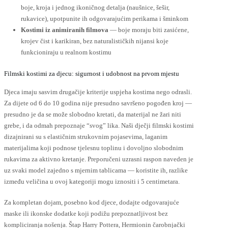
boje, kroja i jednog ikoničnog detalja (naušnice, šešir,
rukavice), upotpunite ih odgovarajućim perikama i šminkom
Kostimi iz animiranih filmova
— boje moraju biti zasićene,
krojev čist i karikiran, bez naturalističkih nijansi koje
funkcioniraju u realnom kostimu
Filmski kostimi za djecu: sigurnost i udobnost na prvom mjestu
Djeca imaju sasvim drugačije kriterije uspjeha kostima nego odrasli.
Za dijete od 6 do 10 godina nije presudno savršeno pogođen kroj —
presudno je da se može slobodno kretati, da materijal ne žari niti
grebe, i da odmah prepoznaje “svog” lika. Naši dječji filmski kostimi
dizajnirani su s elastičnim strukovnim pojasevima, laganim
materijalima koji podnose tjelesnu toplinu i dovoljno slobodnim
rukavima za aktivno kretanje. Preporučeni uzrasni raspon naveden je
uz svaki model zajedno s mjernim tablicama — koristite ih, razlike
između veličina u ovoj kategoriji mogu iznositi i 5 centimetara.
Za kompletan dojam, posebno kod djece, dodajte odgovarajuće
maske ili ikonske dodatke koji podižu prepoznatljivost bez
kompliciranja nošenja. Štap Harry Pottera, Hermionin čarobnjački