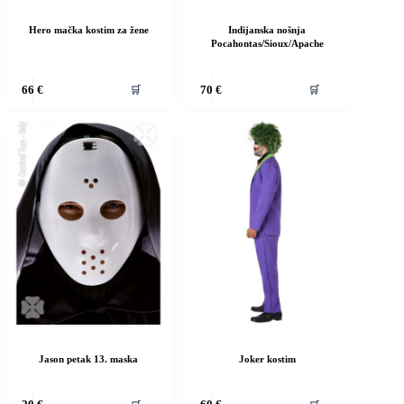
Hero mačka kostim za žene
Indijanska nošnja
Pocahontas/Sioux/Apache
vaj
Ovaj
🛒
🛒
66
€
70
€
roizvod
proizvod
ma
ima
iše
više
rijanti.
varijanti.
pcije
Opcije
e
se
ogu
mogu
dabrati
odabrati
a
na
ranici
stranici
roizvoda
proizvoda
Jason petak 13. maska
Joker kostim
vaj
Ovaj