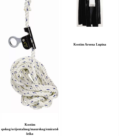
ranici
stranici
roizvoda
proizvoda
Kostim Arsena Lupina
Kostim
rapskog/orijentalnog/maurskog/emiratskog
šeika