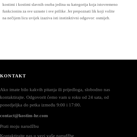
kostimi i kostimi slavnih osoba jedina su kategorija koja istovremeno
funkcionira za sve uzraste i sve prilike. Jer prepoznati lik koji volite
na nečijem licu uvijek izaziva isti instinktivni odgovor: osmijeh.
KONTAKT
Ako imate bilo kakvih pitanja ili prijedloga, slobodno nas
kontaktirajte. Odgovorit ćemo vam u roku od 24 sata, od
ponedjeljka do petka između 9:00 i 17:00.
contact@kostim-hr.com
Prati moju narudžbu
Kontaktirajte nas u vezi vaše narudžbe