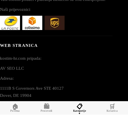
Naši prijevoznici
WEB STRANICA
kostim-hr.com pripada:
AV SEO LLC
Adresa:
1111B S Governors Ave STE 40127
Dover, DE 19904
USA
🏠
🛍️
📋
🛒
Početna
Proizvodi
Kategorije
Košarica