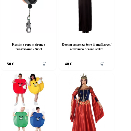
a
na
ranici
stranici
roizvoda
proizvoda
Kostim s repom sirene s
Kostim sestre za žene ili muškarce /
rukavicama / Ariel
redovnica / časna sestra
vaj
Ovaj
🛒
🛒
50
€
40
€
roizvod
proizvod
ma
ima
iše
više
rijanti.
varijanti.
pcije
Opcije
e
se
ogu
mogu
dabrati
odabrati
a
na
ranici
stranici
roizvoda
proizvoda