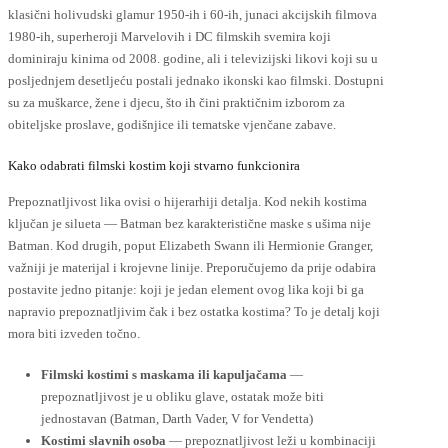
klasični holivudski glamur 1950-ih i 60-ih, junaci akcijskih filmova
1980-ih, superheroji Marvelovih i DC filmskih svemira koji
dominiraju kinima od 2008. godine, ali i televizijski likovi koji su u
posljednjem desetljeću postali jednako ikonski kao filmski. Dostupni
su za muškarce, žene i djecu, što ih čini praktičnim izborom za
obiteljske proslave, godišnjice ili tematske vjenčane zabave.
Kako odabrati filmski kostim koji stvarno funkcionira
Prepoznatljivost lika ovisi o hijerarhiji detalja. Kod nekih kostima
ključan je silueta — Batman bez karakteristične maske s ušima nije
Batman. Kod drugih, poput Elizabeth Swann ili Hermionie Granger,
važniji je materijal i krojevne linije. Preporučujemo da prije odabira
postavite jedno pitanje: koji je jedan element ovog lika koji bi ga
napravio prepoznatljivim čak i bez ostatka kostima? To je detalj koji
mora biti izveden točno.
Filmski kostimi s maskama ili kapuljačama
—
prepoznatljivost je u obliku glave, ostatak može biti
jednostavan (Batman, Darth Vader, V for Vendetta)
Kostimi slavnih osoba
— prepoznatljivost leži u kombinaciji