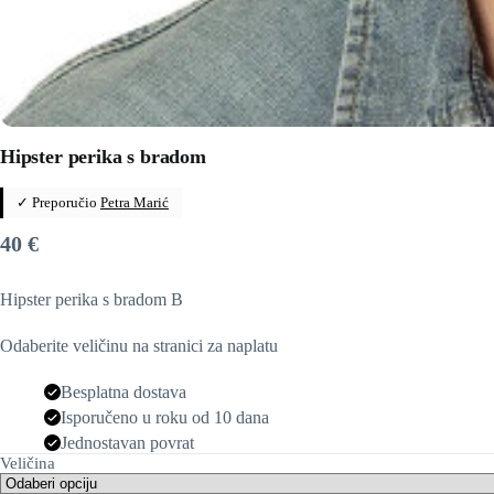
Hipster perika s bradom
✓ Preporučio
Petra Marić
40
€
Hipster perika s bradom B
Odaberite veličinu na stranici za naplatu
Besplatna dostava
Isporučeno u roku od 10 dana
Jednostavan povrat
Veličina