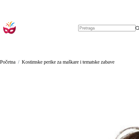
Preskoči
na
sadržaj
Nema
rezultata.
Početna
/
Kostimske perike za maškare i tematske zabave