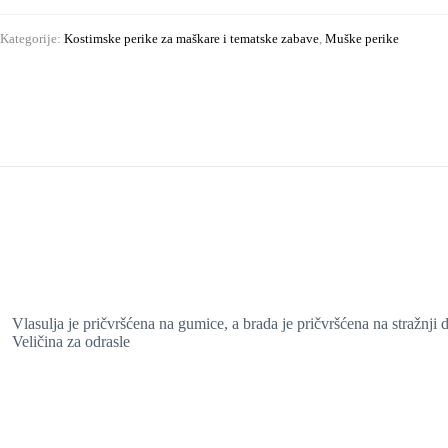
Kategorije:
Kostimske perike za maškare i tematske zabave
,
Muške perike
Vlasulja je pričvršćena na gumice, a brada je pričvršćena na stražnji
Veličina za odrasle