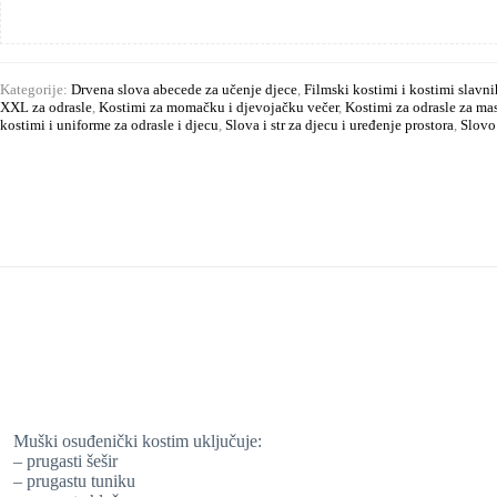
Kategorije:
Drvena slova abecede za učenje djece
,
Filmski kostimi i kostimi slavn
XXL za odrasle
,
Kostimi za momačku i djevojačku večer
,
Kostimi za odrasle za ma
kostimi i uniforme za odrasle i djecu
,
Slova i str za djecu i uređenje prostora
,
Slovo
Muški osuđenički kostim uključuje:
– prugasti šešir
– prugastu tuniku