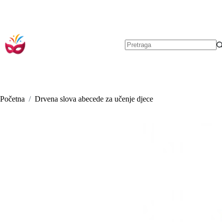
Preskoči
na
sadržaj
Nema
rezultata.
Početna
/
Drvena slova abecede za učenje djece