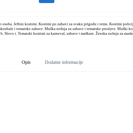
ih osoba
,
Jeftini kostimi
,
Kostimi po zabavi za svaku prigodu i temu
,
Kostimi polici
skenbale i tematske zabave
,
Muška nošnja za zabave i tematske proslave
,
Muški kos
 b
,
Slovo t
,
Tematski kostimi za karneval, zabave i maškare
,
Ženska nošnja za maske
Opis
Dodatne informacije