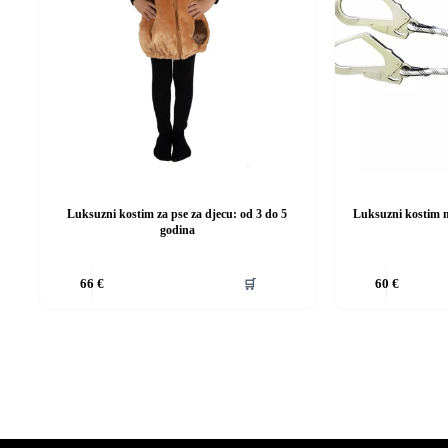
Luksuzni kostim za pse za djecu: od 3 do 5
Luksuzni kostim m
godina
Ovaj
Ovaj
🛒
66
€
60
€
proizvod
proizvod
ima
ima
više
više
varijanti.
varijanti.
Opcije
Opcije
se
se
mogu
mogu
odabrati
odabrati
na
na