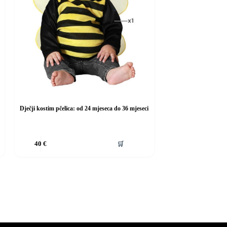
Dječji kostim pčelica: od 24 mjeseca do 36 mjeseci
Ovaj
🛒
40
€
proizvod
ima
više
varijanti.
Opcije
se
mogu
odabrati
na