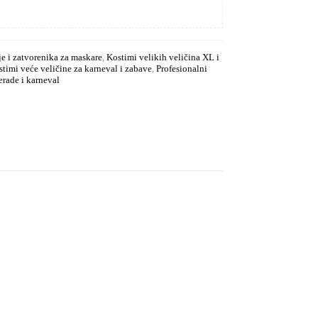
je i zatvorenika za maskare
,
Kostimi velikih veličina XL i
timi veće veličine za karneval i zabave
,
Profesionalni
rade i karneval