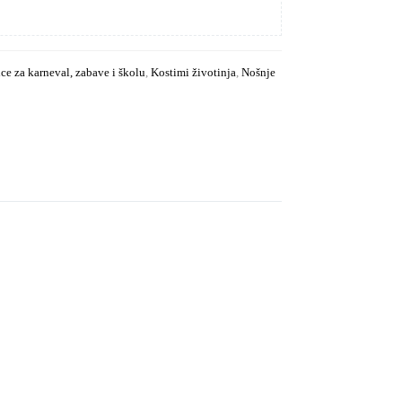
ce za karneval, zabave i školu
,
Kostimi životinja
,
Nošnje