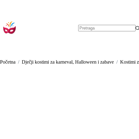
Preskoči
na
sadržaj
Nema
rezultata.
Početna
/
Dječji kostimi za karneval, Halloween i zabave
/
Kostimi z