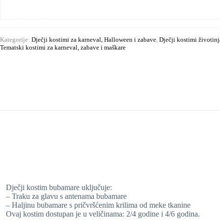
Kategorije:
Dječji kostimi za karneval, Halloween i zabave
,
Dječji kostimi životinj
Tematski kostimi za karneval, zabave i maškare
Dječji kostim bubamare uključuje:
– Traku za glavu s antenama bubamare
– Haljinu bubamare s pričvršćenim krilima od meke tkanine
Ovaj kostim dostupan je u veličinama: 2/4 godine i 4/6 godina.