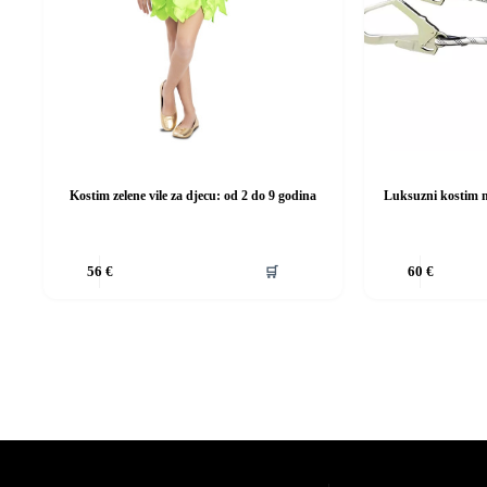
Kostim zelene vile za djecu: od 2 do 9 godina
Luksuzni kostim m
Ovaj
Ovaj
🛒
56
€
60
€
proizvod
proizvod
ima
ima
više
više
varijanti.
varijanti.
Opcije
Opcije
se
se
mogu
mogu
odabrati
odabrati
na
na
stranici
stranici
proizvoda
proizvoda