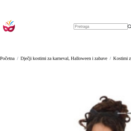
Preskoči
na
sadržaj
Nema
rezultata.
Početna
/
Dječji kostimi za karneval, Halloween i zabave
/
Kostimi z