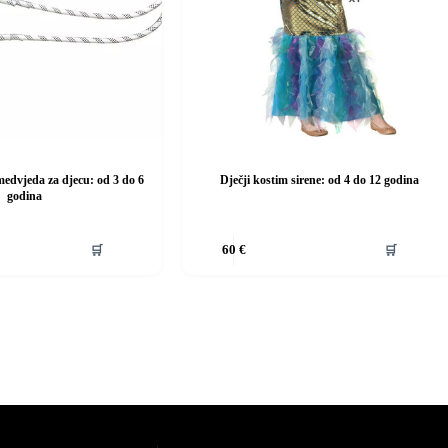
edvjeda za djecu: od 3 do 6
Dječji kostim sirene: od 4 do 12 godina
godina
Ovaj
🛒
🛒
60
€
proizvod
ima
više
varijanti.
Opcije
se
mogu
odabrati
na
stranici
proizvoda