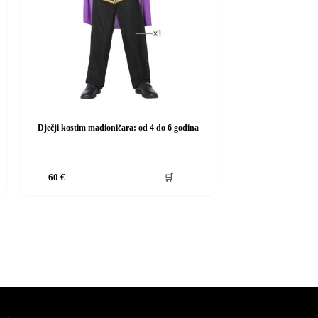
Dječji kostim mađioničara: od 4 do 6 godina
Ovaj
🛒
60
€
proizvod
ima
više
varijanti.
Opcije
se
mogu
odabrati
na
stranici
proizvoda