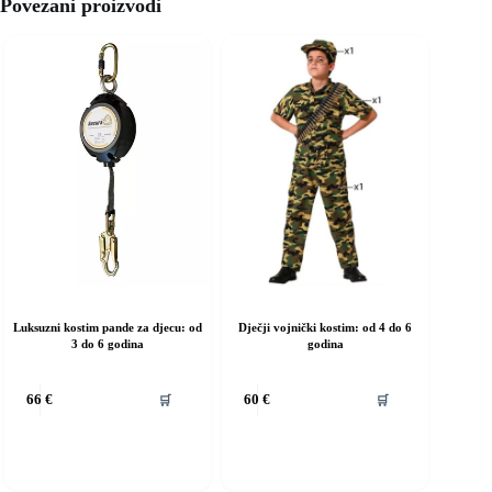
Povezani proizvodi
Luksuzni kostim pande za djecu: od
Dječji vojnički kostim: od 4 do 6
3 do 6 godina
godina
vaj
Ovaj
🛒
🛒
66
€
60
€
roizvod
proizvod
ma
ima
iše
više
rijanti.
varijanti.
pcije
Opcije