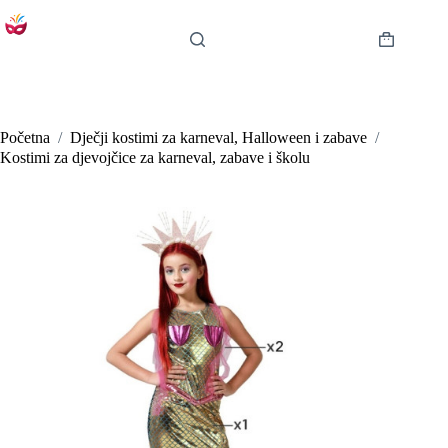
Preskoči
na
sadržaj
Košarica
Početna
/
Dječji kostimi za karneval, Halloween i zabave
/
Kostimi za djevojčice za karneval, zabave i školu