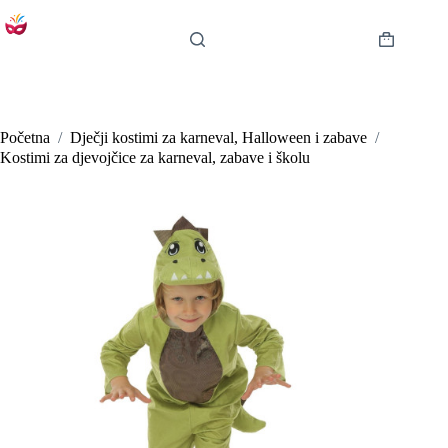
Preskoči
na
sadržaj
Košarica
Početna
/
Dječji kostimi za karneval, Halloween i zabave
/
Kostimi za djevojčice za karneval, zabave i školu