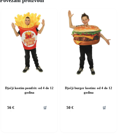
Povezani proizvodi
Dječji kostim pomfrit: od 4 do 12
Dječji burger kostim: od 4 do 12
godina
godina
vaj
Ovaj
🛒
🛒
56
€
50
€
roizvod
proizvod
ma
ima
iše
više
rijanti.
varijanti.
pcije
Opcije