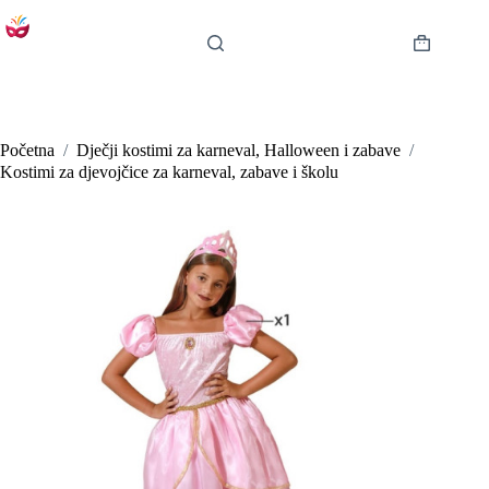
Preskoči
na
sadržaj
Košarica
Početna
/
Dječji kostimi za karneval, Halloween i zabave
/
Kostimi za djevojčice za karneval, zabave i školu