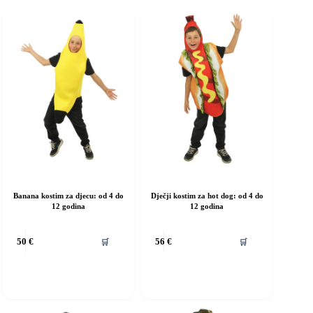
Banana kostim za djecu: od 4 do
Dječji kostim za hot dog: od 4 do
12 godina
12 godina
vaj
Ovaj
🛒
🛒
50
€
56
€
roizvod
proizvod
ma
ima
iše
više
rijanti.
varijanti.
pcije
Opcije
e
se