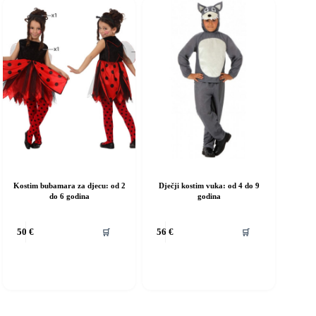
ogu
mogu
dabrati
odabrati
a
na
ranici
stranici
roizvoda
proizvoda
Kostim bubamara za djecu: od 2
Dječji kostim vuka: od 4 do 9
do 6 godina
godina
vaj
Ovaj
🛒
🛒
50
€
56
€
roizvod
proizvod
ma
ima
iše
više
rijanti.
varijanti.
pcije
Opcije
e
se
ogu
mogu