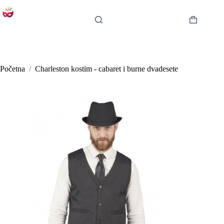
Preskoči
na
sadržaj
Košarica
Početna
/
Charleston kostim - cabaret i burne dvadesete