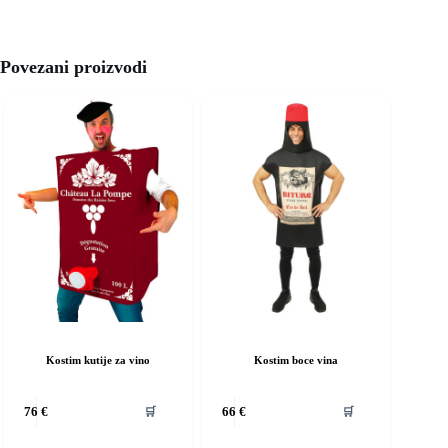
Povezani proizvodi
Kostim kutije za vino
Kostim boce vina
vaj
Ovaj
🛒
🛒
76
€
66
€
roizvod
proizvod
ma
ima