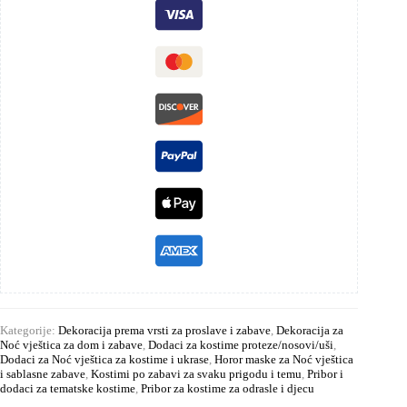
Kategorije:
Dekoracija prema vrsti za proslave i zabave
,
Dekoracija za
Noć vještica za dom i zabave
,
Dodaci za kostime proteze/nosovi/uši
,
Dodaci za Noć vještica za kostime i ukrase
,
Horor maske za Noć vještica
i sablasne zabave
,
Kostimi po zabavi za svaku prigodu i temu
,
Pribor i
dodaci za tematske kostime
,
Pribor za kostime za odrasle i djecu