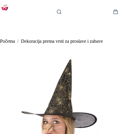
Preskoči
na
sadržaj
Košarica
Početna
/
Dekoracija prema vrsti za proslave i zabave