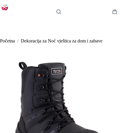
Preskoči
na
sadržaj
Košarica
Početna
/
Dekoracija za Noć vještica za dom i zabave