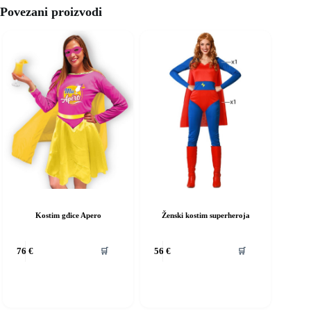
Povezani proizvodi
Kostim gđice Apero
Ženski kostim superheroja
vaj
Ovaj
🛒
🛒
76
€
56
€
roizvod
proizvod
ma
ima
iše
više
rijanti.
varijanti.
pcije
Opcije