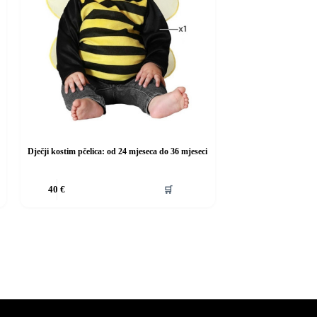
Dječji kostim pčelica: od 24 mjeseca do 36 mjeseci
Ovaj
🛒
40
€
proizvod
ima
više
varijanti.
Opcije
se
mogu
odabrati
na
stranici