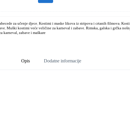
abecede za učenje djece
,
Kostimi i maske likova iz stripova i crtanih filmova
,
Kosti
ave
,
Muški kostimi veće veličine za karneval i zabave
,
Rimska, galska i grčka nošn
za karneval, zabave i maškare
Opis
Dodatne informacije