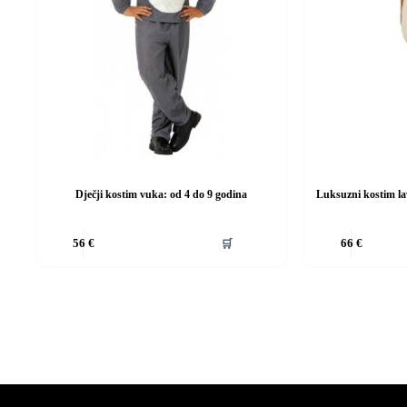
Dječji kostim vuka: od 4 do 9 godina
Luksuzni kostim la
Ovaj
Ovaj
🛒
56
€
66
€
proizvod
proizvod
ima
ima
više
više
varijanti.
varijanti.
Opcije
Opcije
se
se
mogu
mogu
odabrati
odabrati
na
na
stranici
stranici