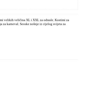
mi velikih veličina XL i XXL za odrasle
,
Kostimi za
ja za karneval
,
Seoske nošnje iz cijelog svijeta za