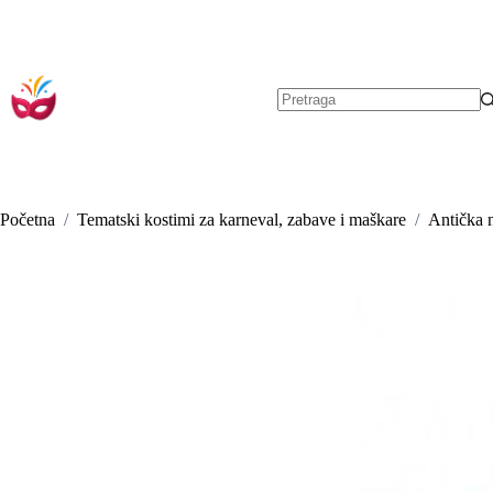
Preskoči
na
sadržaj
Nema
rezultata.
Početna
/
Tematski kostimi za karneval, zabave i maškare
/
Antička 