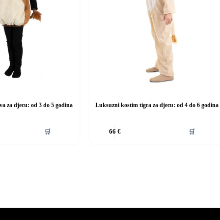
va za djecu: od 3 do 5 godina
Luksuzni kostim tigra za djecu: od 4 do 6 godina
Ovaj
🛒
🛒
66
€
proizvod
ima
više
varijanti.
Opcije
se
mogu
odabrati
na
stranici