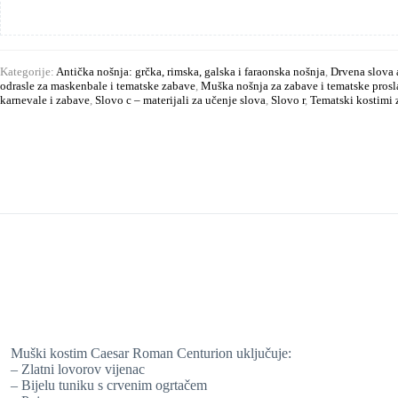
Kategorije:
Antička nošnja: grčka, rimska, galska i faraonska nošnja
,
Drvena slova 
odrasle za maskenbale i tematske zabave
,
Muška nošnja za zabave i tematske prosl
karnevale i zabave
,
Slovo c – materijali za učenje slova
,
Slovo r
,
Tematski kostimi 
Muški kostim Caesar Roman Centurion uključuje:
– Zlatni lovorov vijenac
– Bijelu tuniku s crvenim ogrtačem