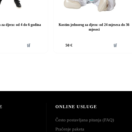
 za djecu: od 4 do 6 godina
Kostim jednorog za djecu: od 24 mjeseca do 36
mjeseci
Ovaj
🛒
🛒
50
€
proizvod
ima
više
varijanti.
Opcije
se
mogu
odabrati
na
stranici
proizvoda
E
ONLINE USLUGE
Često postavljana pitanja (FAQ)
Praćenje paketa