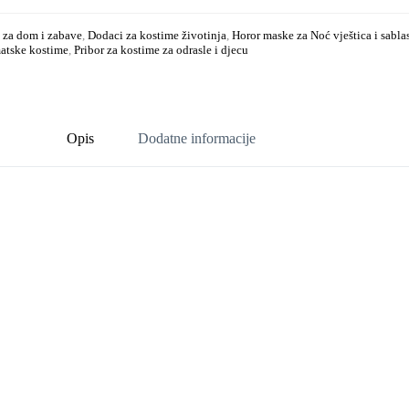
a za dom i zabave
,
Dodaci za kostime životinja
,
Horor maske za Noć vještica i sabl
matske kostime
,
Pribor za kostime za odrasle i djecu
Opis
Dodatne informacije