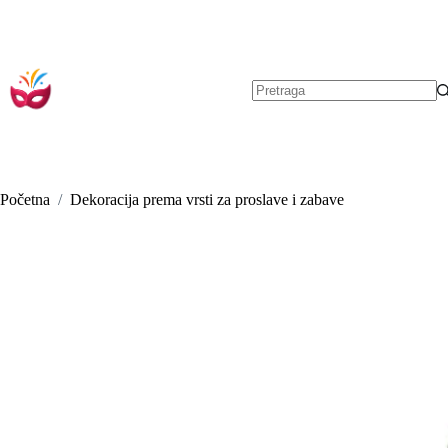
Preskoči
na
sadržaj
Nema
rezultata.
Početna
/
Dekoracija prema vrsti za proslave i zabave