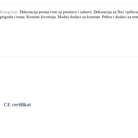
Kategorije:
Dekoracija prema vrsti za proslave i zabave
,
Dekoracija za Noć vještic
prigodu i temu
,
Kostimi životinja
,
Modni dodaci za kostime
,
Pribor i dodaci za te
CE certifikat