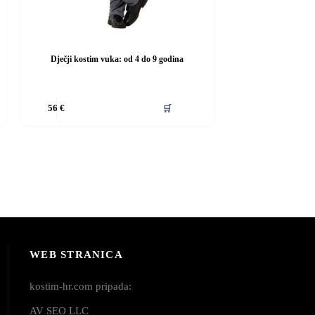
Dječji kostim vuka: od 4 do 9 godina
Ovaj
🛒
56
€
proizvod
ima
više
varijanti.
Opcije
se
mogu
odabrati
na
stranici
proizvoda
WEB STRANICA
kostim-hr.com pripada:
AV SEO LLC