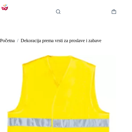
Preskoči
na
sadržaj
Košarica
Početna
/
Dekoracija prema vrsti za proslave i zabave