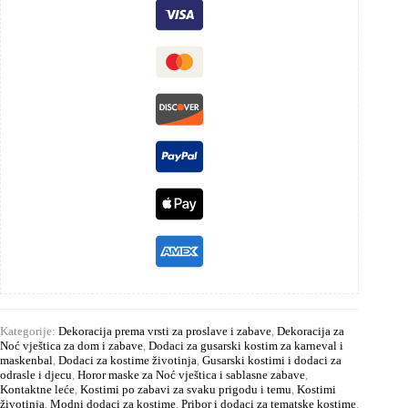
Kategorije:
Dekoracija prema vrsti za proslave i zabave
,
Dekoracija za
Noć vještica za dom i zabave
,
Dodaci za gusarski kostim za karneval i
maskenbal
,
Dodaci za kostime životinja
,
Gusarski kostimi i dodaci za
odrasle i djecu
,
Horor maske za Noć vještica i sablasne zabave
,
Kontaktne leće
,
Kostimi po zabavi za svaku prigodu i temu
,
Kostimi
životinja
,
Modni dodaci za kostime
,
Pribor i dodaci za tematske kostime
,