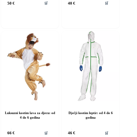
🛒
🛒
50
€
40
€
roizvod
proizvod
ma
ima
iše
više
rijanti.
varijanti.
pcije
Opcije
e
se
ogu
mogu
dabrati
odabrati
a
na
ranici
stranici
roizvoda
proizvoda
Luksuzni kostim lava za djecu: od
Dječji kostim leptir: od 4 do 6
4 do 6 godina
godina
vaj
Ovaj
🛒
🛒
66
€
46
€
roizvod
proizvod