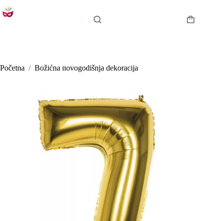
Preskoči
na
sadržaj
Košarica
Početna
/
Božićna novogodišnja dekoracija