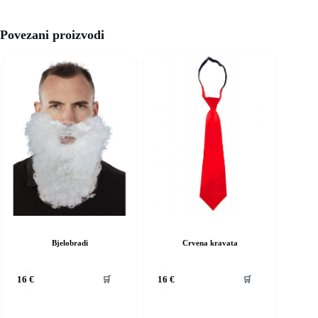
Povezani proizvodi
Bjelobradi
Crvena kravata
vaj
Ovaj
🛒
🛒
16
€
16
€
roizvod
proizvod
ma
ima
iše
više