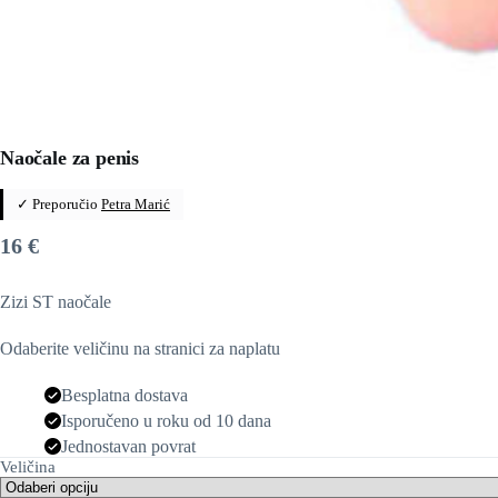
Naočale za penis
✓ Preporučio
Petra Marić
16
€
Zizi ST naočale
Odaberite veličinu na stranici za naplatu
Besplatna dostava
Isporučeno u roku od 10 dana
Jednostavan povrat
Veličina