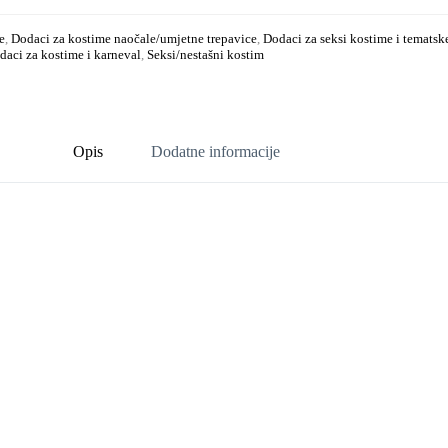
e
,
Dodaci za kostime naočale/umjetne trepavice
,
Dodaci za seksi kostime i tematsk
odaci za kostime i karneval
,
Seksi/nestašni kostim
Opis
Dodatne informacije