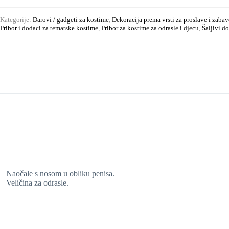
Kategorije:
Darovi / gadgeti za kostime
,
Dekoracija prema vrsti za proslave i zabav
Pribor i dodaci za tematske kostime
,
Pribor za kostime za odrasle i djecu
,
Šaljivi d
Naočale s nosom u obliku penisa.
Veličina za odrasle.