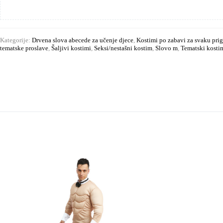
Kategorije:
Drvena slova abecede za učenje djece
,
Kostimi po zabavi za svaku pri
tematske proslave
,
Šaljivi kostimi
,
Seksi/nestašni kostim
,
Slovo m
,
Tematski kostim