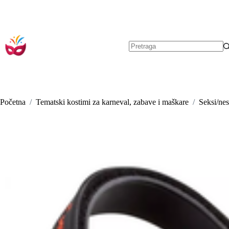
Preskoči
na
sadržaj
Nema
rezultata.
Početna
/
Tematski kostimi za karneval, zabave i maškare
/
Seksi/nes