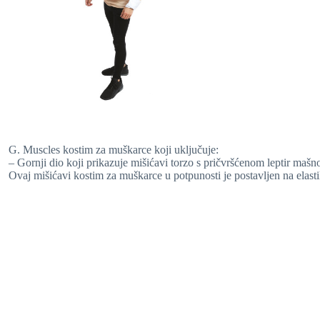
G. Muscles kostim za muškarce koji uključuje:
– Gornji dio koji prikazuje mišićavi torzo s pričvršćenom leptir mašn
Ovaj mišićavi kostim za muškarce u potpunosti je postavljen na elasti