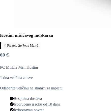
Kostim mišićavog muškarca
✓ Preporučio
Petra Marić
60
€
PC Muscle Man Kostim
Jedna veličina za sve
Odaberite veličinu na stranici za naplatu
Besplatna dostava
Isporučeno u roku od 10 dana
Jednostavan povrat