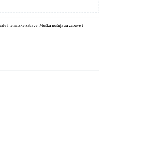
bale i tematske zabave
,
Muška nošnja za zabave i