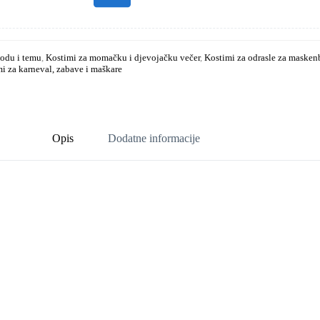
godu i temu
,
Kostimi za momačku i djevojačku večer
,
Kostimi za odrasle za masken
i za karneval, zabave i maškare
Opis
Dodatne informacije