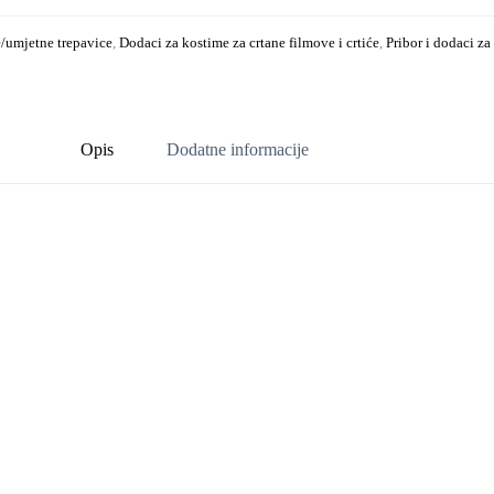
/umjetne trepavice
,
Dodaci za kostime za crtane filmove i crtiće
,
Pribor i dodaci z
Opis
Dodatne informacije