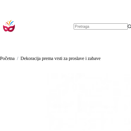
Preskoči
na
sadržaj
Nema
rezultata.
Početna
/
Dekoracija prema vrsti za proslave i zabave