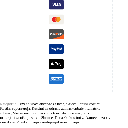
Kategorije:
Drvena slova abecede za učenje djece
,
Jeftini kostimi
,
Kostim superheroja
,
Kostimi za odrasle za maskenbale i tematske
zabave
,
Muška nošnja za zabave i tematske proslave
,
Slovo c –
materijali za učenje slova
,
Slovo e
,
Tematski kostimi za karneval, zabave
i maškare
,
Viteška nošnja i srednjovjekovna nošnja