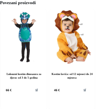
Povezani proizvodi
Luksuzni kostim dinosaura za
Kostim lavića: od 12 mjeseci do 24
djecu: od 3 do 5 godina
mjeseca
vaj
Ovaj
🛒
🛒
66
€
46
€
roizvod
proizvod
ma
ima
iše
više
rijanti.
varijanti.
pcije
Opcije