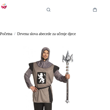
Preskoči
na
sadržaj
Košarica
Početna
/
Drvena slova abecede za učenje djece