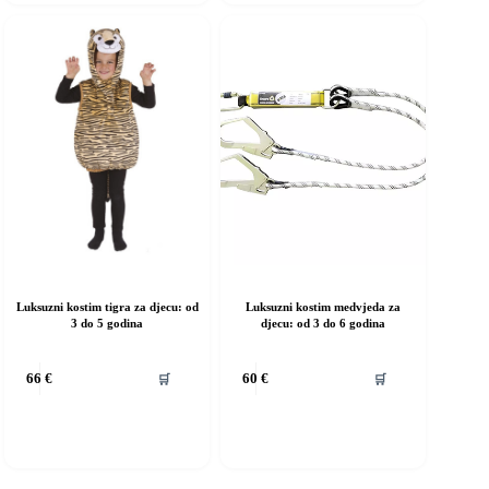
e
se
ogu
mogu
dabrati
odabrati
a
na
ranici
stranici
roizvoda
proizvoda
Luksuzni kostim tigra za djecu: od
Luksuzni kostim medvjeda za
3 do 5 godina
djecu: od 3 do 6 godina
vaj
Ovaj
🛒
🛒
66
€
60
€
roizvod
proizvod
ma
ima
iše
više
rijanti.
varijanti.
pcije
Opcije
e
se