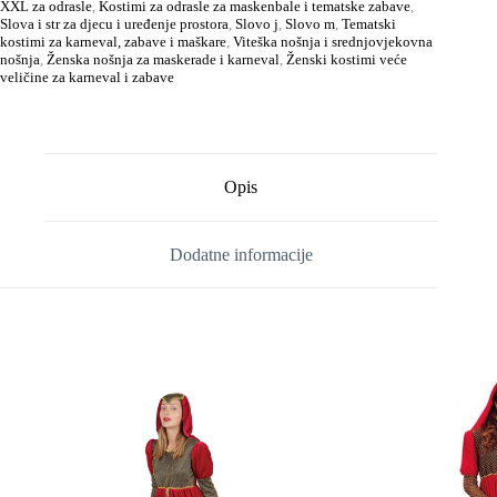
XXL za odrasle
,
Kostimi za odrasle za maskenbale i tematske zabave
,
Slova i str za djecu i uređenje prostora
,
Slovo j
,
Slovo m
,
Tematski
kostimi za karneval, zabave i maškare
,
Viteška nošnja i srednjovjekovna
nošnja
,
Ženska nošnja za maskerade i karneval
,
Ženski kostimi veće
veličine za karneval i zabave
Opis
Dodatne informacije