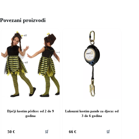
Povezani proizvodi
Dječji kostim pčelice: od 2 do 9
Luksuzni kostim pande za djecu: od
godina
3 do 6 godina
vaj
Ovaj
🛒
🛒
50
€
66
€
roizvod
proizvod
ma
ima