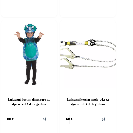
iše
više
rijanti.
varijanti.
pcije
Opcije
e
se
ogu
mogu
dabrati
odabrati
a
na
ranici
stranici
roizvoda
proizvoda
Luksuzni kostim dinosaura za
Luksuzni kostim medvjeda za
djecu: od 3 do 5 godina
djecu: od 3 do 6 godina
vaj
Ovaj
🛒
🛒
66
€
60
€
roizvod
proizvod
ma
ima
iše
više