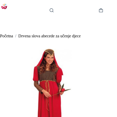
Preskoči
na
sadržaj
Košarica
Početna
/
Drvena slova abecede za učenje djece