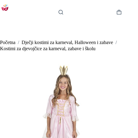
Preskoči
na
sadržaj
Košarica
Početna
/
Dječji kostimi za karneval, Halloween i zabave
/
Kostimi za djevojčice za karneval, zabave i školu