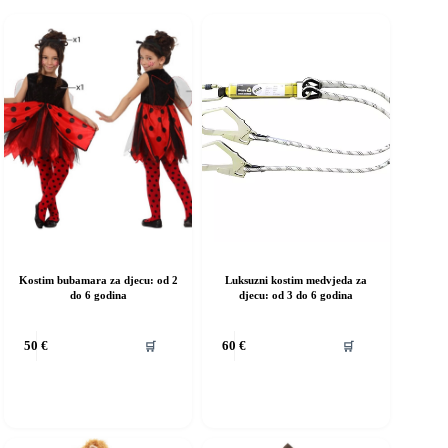
Kostim bubamara za djecu: od 2
Luksuzni kostim medvjeda za
do 6 godina
djecu: od 3 do 6 godina
vaj
Ovaj
🛒
🛒
50
€
60
€
roizvod
proizvod
ma
ima
iše
više
rijanti.
varijanti.
pcije
Opcije
e
se