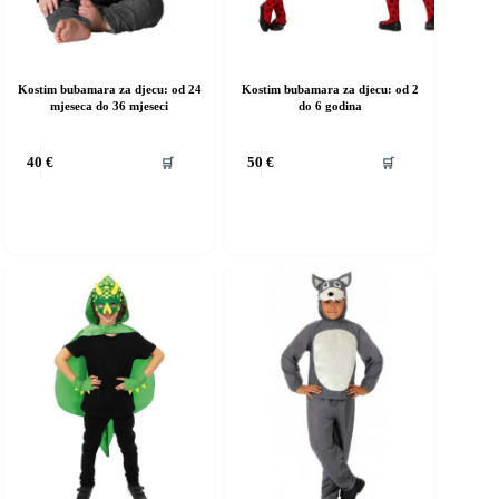
Kostim bubamara za djecu: od 24
Kostim bubamara za djecu: od 2
mjeseca do 36 mjeseci
do 6 godina
vaj
Ovaj
🛒
🛒
40
€
50
€
roizvod
proizvod
ma
ima
iše
više
rijanti.
varijanti.
pcije
Opcije
e
se
ogu
mogu
dabrati
odabrati
a
na
ranici
stranici
roizvoda
proizvoda