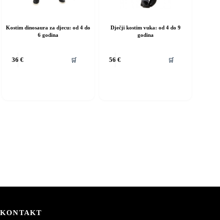
Kostim dinosaura za djecu: od 4 do
Dječji kostim vuka: od 4 do 9
6 godina
godina
vaj
Ovaj
🛒
🛒
36
€
56
€
roizvod
proizvod
ma
ima
iše
više
rijanti.
varijanti.
pcije
Opcije
e
se
ogu
mogu
dabrati
odabrati
a
na
ranici
stranici
roizvoda
proizvoda
KONTAKT