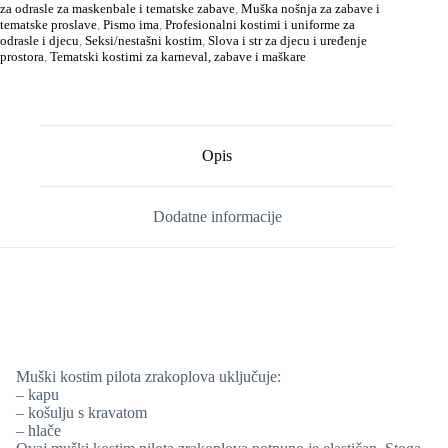
za odrasle za maskenbale i tematske zabave
,
Muška nošnja za zabave i
tematske proslave
,
Pismo ima
,
Profesionalni kostimi i uniforme za
odrasle i djecu
,
Seksi/nestašni kostim
,
Slova i str za djecu i uređenje
prostora
,
Tematski kostimi za karneval, zabave i maškare
Opis
Dodatne informacije
Muški kostim pilota zrakoplova uključuje:
– kapu
– košulju s kravatom
– hlače