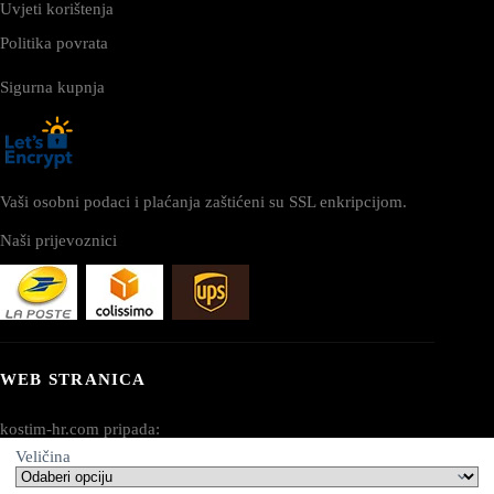
Uvjeti korištenja
Politika povrata
Sigurna kupnja
Vaši osobni podaci i plaćanja zaštićeni su SSL enkripcijom.
Naši prijevoznici
WEB STRANICA
kostim-hr.com pripada:
Veličina
AV SEO LLC