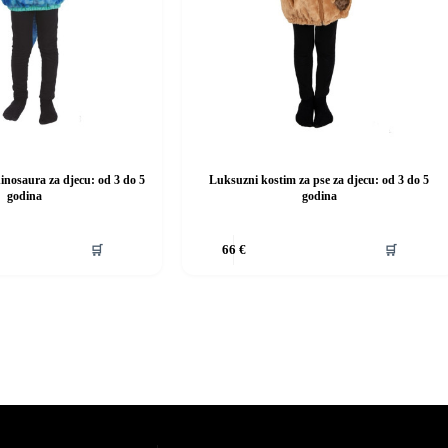
inosaura za djecu: od 3 do 5
Luksuzni kostim za pse za djecu: od 3 do 5
godina
godina
Ovaj
🛒
🛒
66
€
proizvod
ima
više
varijanti.
Opcije
se
mogu
odabrati
na
stranici
proizvoda