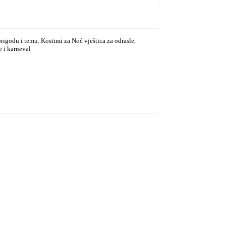
prigodu i temu
,
Kostimi za Noć vještica za odrasle
,
 i karneval