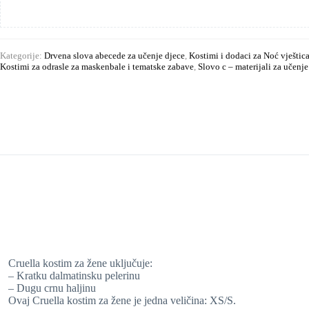
Kategorije:
Drvena slova abecede za učenje djece
,
Kostimi i dodaci za Noć vještic
Kostimi za odrasle za maskenbale i tematske zabave
,
Slovo c – materijali za učenje
Cruella kostim za žene uključuje:
– Kratku dalmatinsku pelerinu
– Dugu crnu haljinu
Ovaj Cruella kostim za žene je jedna veličina: XS/S.