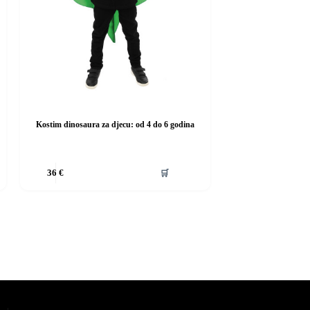
Kostim dinosaura za djecu: od 4 do 6 godina
Ovaj
🛒
36
€
proizvod
ima
više
varijanti.
Opcije
se
mogu
odabrati
na
stranici
proizvoda