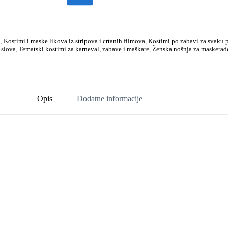
a
,
Kostimi i maske likova iz stripova i crtanih filmova
,
Kostimi po zabavi za svaku 
 slova
,
Tematski kostimi za karneval, zabave i maškare
,
Ženska nošnja za maskerade
Opis
Dodatne informacije