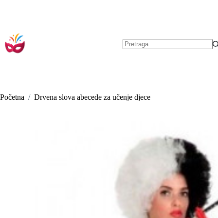
Preskoči
na
sadržaj
Nema
rezultata.
Početna
/
Drvena slova abecede za učenje djece