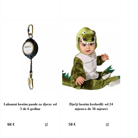
ma
ima
iše
više
rijanti.
varijanti.
pcije
Opcije
e
se
ogu
mogu
dabrati
odabrati
a
na
ranici
stranici
roizvoda
proizvoda
Luksuzni kostim pande za djecu: od
Dječji kostim krokodil: od 24
3 do 6 godina
mjeseca do 36 mjeseci
vaj
Ovaj
🛒
🛒
66
€
50
€
roizvod
proizvod
ma
ima
iše
više