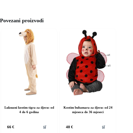
Povezani proizvodi
Luksuzni kostim tigra za djecu: od
Kostim bubamara za djecu: od 24
4 do 6 godina
mjeseca do 36 mjeseci
vaj
Ovaj
🛒
🛒
66
€
40
€
roizvod
proizvod