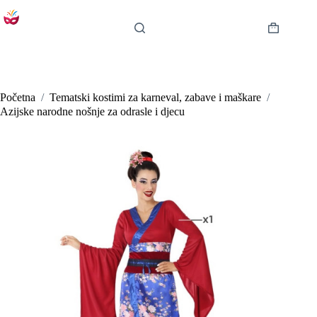
Preskoči
na
sadržaj
Košarica
Početna
/
Tematski kostimi za karneval, zabave i maškare
/
Azijske narodne nošnje za odrasle i djecu