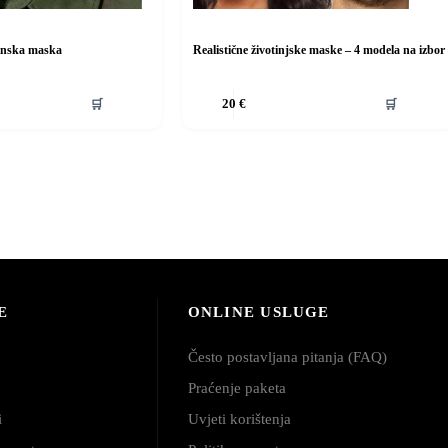
inska maska
Realistične životinjske maske – 4 modela na izbor
Ovaj
🛒
🛒
20
€
proizvod
ima
više
varijanti.
Opcije
se
mogu
odabrati
na
stranici
proizvoda
E
ONLINE USLUGE
Često postavljana pitanja (FAQ)
Praćenje paketa
i
Uvjeti korištenja