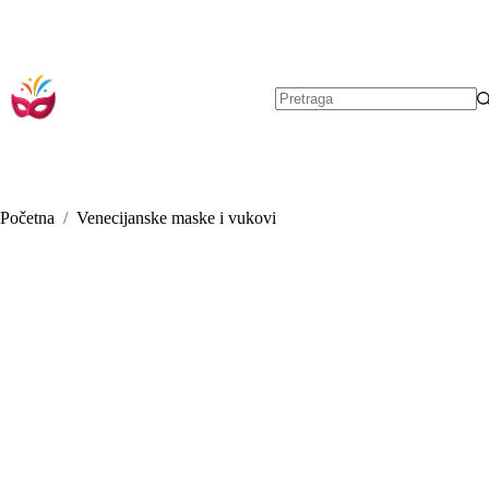
Preskoči
na
sadržaj
Nema
rezultata.
Početna
/
Venecijanske maske i vukovi