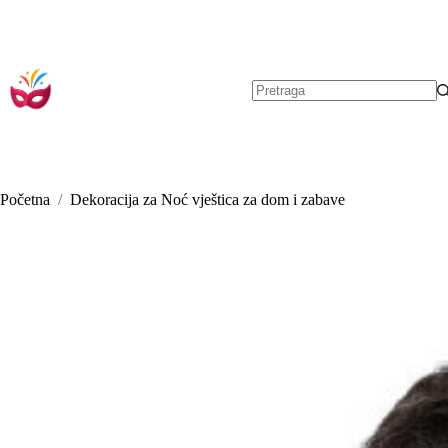
Preskoči
na
sadržaj
Nema
rezultata.
Početna
/
Dekoracija za Noć vještica za dom i zabave