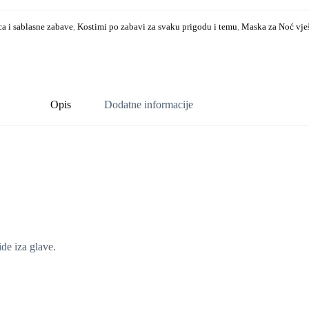
ca i sablasne zabave
,
Kostimi po zabavi za svaku prigodu i temu
,
Maska za Noć vješ
Opis
Dodatne informacije
de iza glave.