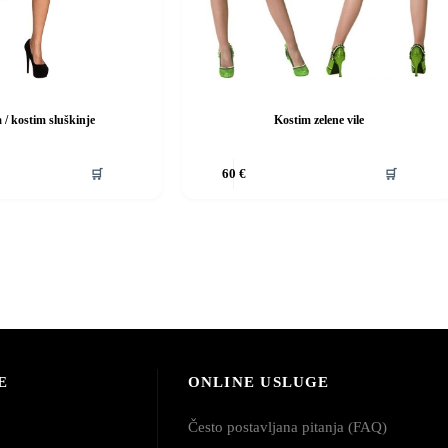
 / kostim sluškinje
Kostim zelene vile
Ovaj
🛒
🛒
60
€
proizvod
ima
više
varijanti.
Opcije
se
mogu
odabrati
na
stranici
proizvoda
E
ONLINE USLUGE
Često postavljana pitanja (FAQ)