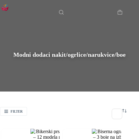
Preskoči
Početna
na
sadržaj
Košarica
Modni dodaci nakit/ogrlice/narukvice/boe
FILTER