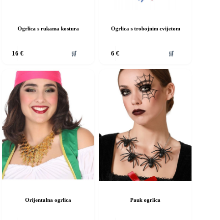
Ogrlica s rukama kostura
Ogrlica s trobojnim cvijetom
vaj
Ovaj
🛒
🛒
16
€
6
€
roizvod
proizvod
ma
ima
iše
više
rijanti.
varijanti.
pcije
Opcije
e
se
ogu
mogu
dabrati
odabrati
a
na
ranici
stranici
roizvoda
proizvoda
Orijentalna ogrlica
Pauk ogrlica
vaj
Ovaj