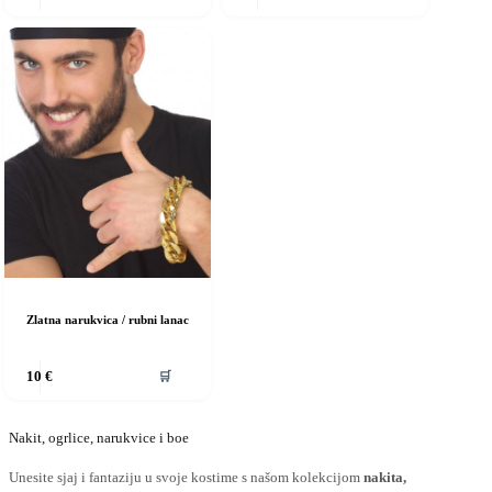
ma
ima
iše
više
rijanti.
varijanti.
pcije
Opcije
e
se
ogu
mogu
dabrati
odabrati
a
na
ranici
stranici
roizvoda
proizvoda
Zlatna narukvica / rubni lanac
vaj
🛒
10
€
roizvod
ma
iše
rijanti.
Nakit, ogrlice, narukvice i boe
pcije
Unesite sjaj i fantaziju u svoje kostime s našom kolekcijom
nakita,
e