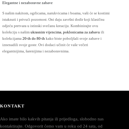
Elegantne i nezaboravne zabave
S našim nakitom, ogrlicama, narukvicama i boama, vaši će se kostimi
istaknuti i privući pozornost. Oni daju završni dodir koji klasičnu
odjeću pretvara u istinski svečanu kreaciju. Kombinirajte ovu
kolekciju s našim
ukrasnim vijencima
,
poklonicama za zabavu
ili
kolekcijama
20-ih do 80-ih
kako biste poboljšali svoje zabave i
iznenadili svoje goste. Ovi dodaci učinit će vaše večeri
elegantnijima, šarenijima i nezaboravnima.
KONTAKT
Ako imate bilo kakvih pitanja ili prijedloga, slobodno nas
kontaktirajte. Odgovorit ćemo vam u roku od 24 sata, od