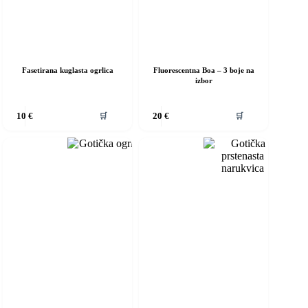
Fasetirana kuglasta ogrlica
Fluorescentna Boa – 3 boje na
izbor
vaj
Ovaj
🛒
🛒
10
€
20
€
roizvod
proizvod
ma
ima
iše
više
rijanti.
varijanti.
pcije
Opcije
e
se
ogu
mogu
dabrati
odabrati
a
na
ranici
stranici
roizvoda
proizvoda