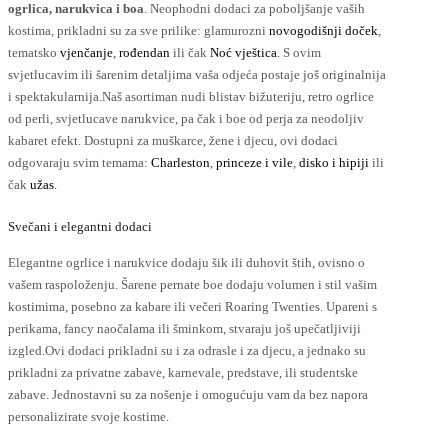
ogu
ogrlica, narukvica i boa
. Neophodni dodaci za poboljšanje vaših
dabrati
kostima, prikladni su za sve prilike: glamurozni
novogodišnji doček
,
a
tematsko
vjenčanje
,
rođendan
ili čak
Noć vještica
. S ovim
ranici
svjetlucavim ili šarenim detaljima vaša odjeća postaje još originalnija
roizvoda
i spektakularnija.Naš asortiman nudi blistav bižuteriju, retro ogrlice
od perli, svjetlucave narukvice, pa čak i boe od perja za neodoljiv
kabaret efekt. Dostupni za muškarce, žene i djecu, ovi dodaci
odgovaraju svim temama:
Charleston
,
princeze i vile
,
disko i hipiji
ili
čak
užas
.
Svečani i elegantni dodaci
Elegantne ogrlice i narukvice dodaju šik ili duhovit štih, ovisno o
vašem raspoloženju. Šarene pernate boe dodaju volumen i stil vašim
kostimima, posebno za kabare ili večeri Roaring Twenties. Upareni s
perikama, fancy naočalama ili šminkom, stvaraju još upečatljiviji
izgled.Ovi dodaci prikladni su i za odrasle i za djecu, a jednako su
prikladni za privatne zabave, karnevale, predstave, ili studentske
zabave. Jednostavni su za nošenje i omogućuju vam da bez napora
personalizirate svoje kostime.