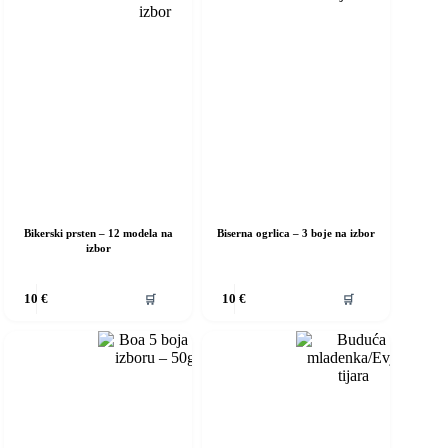
Bikerski prsten – 12 modela na
Biserna ogrlica – 3 boje na izbor
izbor
vaj
Ovaj
🛒
🛒
10
€
10
€
roizvod
proizvod
ma
ima
iše
više
rijanti.
varijanti.
pcije
Opcije
e
se
ogu
mogu
dabrati
odabrati
a
na