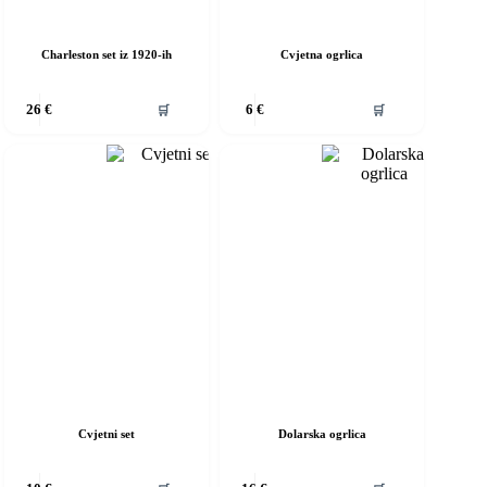
Charleston set iz 1920-ih
Cvjetna ogrlica
vaj
Ovaj
🛒
🛒
26
€
6
€
roizvod
proizvod
ma
ima
iše
više
rijanti.
varijanti.
pcije
Opcije
e
se
ogu
mogu
dabrati
odabrati
a
na
ranici
stranici
roizvoda
proizvoda
Cvjetni set
Dolarska ogrlica
vaj
Ovaj