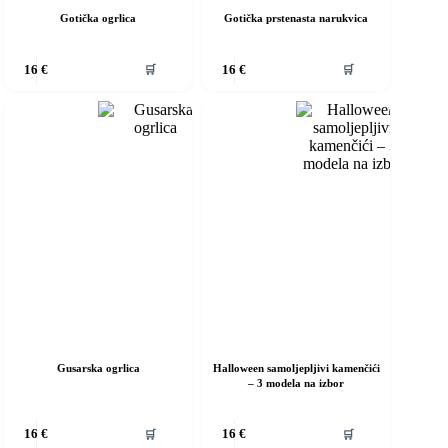
Gotička ogrlica
Gotička prstenasta narukvica
vaj
Ovaj
🛒
🛒
16
€
16
€
roizvod
proizvod
ma
ima
iše
više
rijanti.
varijanti.
pcije
Opcije
e
se
ogu
mogu
dabrati
odabrati
a
na
ranici
stranici
roizvoda
proizvoda
Gusarska ogrlica
Halloween samoljepljivi kamenčići
– 3 modela na izbor
vaj
Ovaj
🛒
🛒
16
€
16
€
roizvod
proizvod