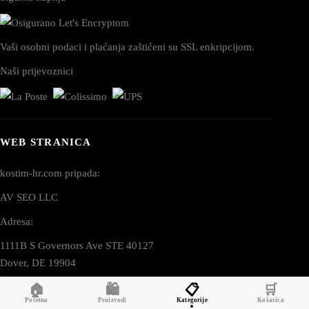
Vaši osobni podaci i plaćanja zaštićeni su SSL enkripcijom.
Naši prijevoznici
WEB STRANICA
kostim-hr.com pripada:
AV SEO LLC
Adresa:
1111B S Governors Ave STE 40127
Dover, DE 19904
USA
🏠
🛍️
📋
🛒
Početna
Proizvodi
Kategorije
Košarica