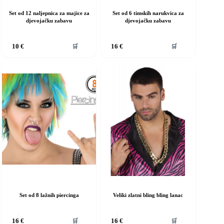
Set od 12 naljepnica za majice za
Set od 6 timskih narukvica za
djevojačku zabavu
djevojačku zabavu
vaj
Ovaj
🛒
🛒
10
€
16
€
roizvod
proizvod
ma
ima
iše
više
rijanti.
varijanti.
pcije
Opcije
e
se
ogu
mogu
dabrati
odabrati
a
na
ranici
stranici
roizvoda
proizvoda
Set od 8 lažnih piercinga
Veliki zlatni bling bling lanac
vaj
Ovaj
🛒
🛒
16
€
16
€
roizvod
proizvod