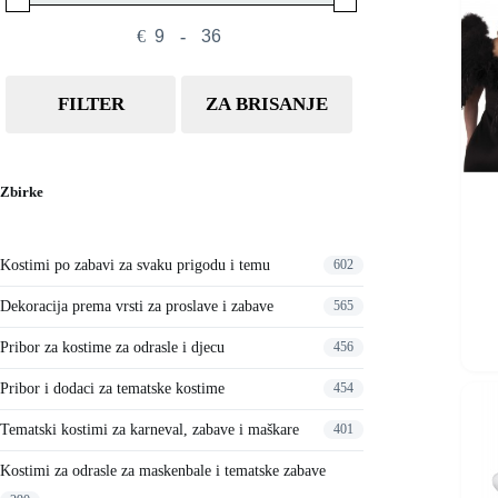
€
-
Minimum Price
Maximum Price
FILTER
ZA BRISANJE
Zbirke
Kostimi po zabavi za svaku prigodu i temu
602
Dekoracija prema vrsti za proslave i zabave
565
Ovaj
proizvo
Pribor za kostime za odrasle i djecu
456
ima
više
Pribor i dodaci za tematske kostime
454
varijant
Opcije
Tematski kostimi za karneval, zabave i maškare
401
se
mogu
Kostimi za odrasle za maskenbale i tematske zabave
odabrat