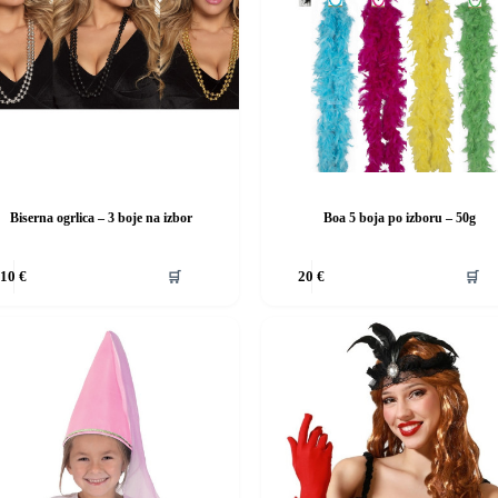
da
proizvoda
Biserna ogrlica – 3 boje na izbor
Boa 5 boja po izboru – 50g
Ovaj
🛒
🛒
10
€
20
€
d
proizvod
ima
više
i.
varijanti.
Opcije
se
mogu
i
odabrati
na
stranici
da
proizvoda