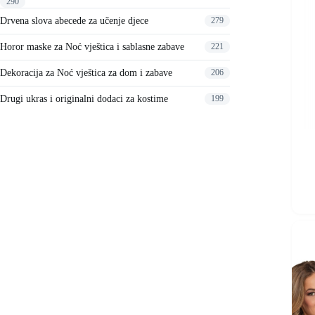
290
na
stranici
Drvena slova abecede za učenje djece
279
proizvo
Horor maske za Noć vještica i sablasne zabave
221
Dekoracija za Noć vještica za dom i zabave
206
Drugi ukras i originalni dodaci za kostime
199
Ovaj
proizvo
ima
više
varijant
Opcije
se
mogu
odabrat
na
stranici