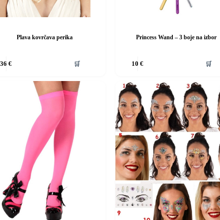
Plava kovrčava perika
Princess Wand – 3 boje na izbor
Ovaj
🛒
🛒
36
€
10
€
d
proizvod
ima
više
i.
varijanti.
Opcije
se
mogu
i
odabrati
na
stranici
da
proizvoda