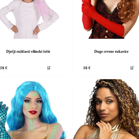
Dječji ružičasti vilinski šešir
Duge crvene rukavice
Ovaj
🛒
🛒
16
€
16
€
d
proizvod
ima
više
i.
varijanti.
Opcije
se
mogu
i
odabrati
na
stranici
da
proizvoda