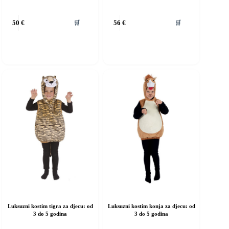
vaj
Ovaj
🛒
🛒
50
€
56
€
roizvod
proizvod
ma
ima
iše
više
rijanti.
varijanti.
pcije
Opcije
e
se
ogu
mogu
dabrati
odabrati
a
na
ranici
stranici
roizvoda
proizvoda
Luksuzni kostim tigra za djecu: od
Luksuzni kostim konja za djecu: od
3 do 5 godina
3 do 5 godina