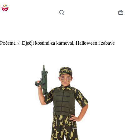
Preskoči
na
sadržaj
Košarica
Početna
/
Dječji kostimi za karneval, Halloween i zabave