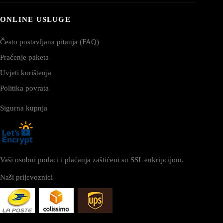
ONLINE USLUGE
Često postavljana pitanja (FAQ)
Praćenje paketa
Uvjeti korištenja
Politika povrata
Sigurna kupnja
Vaši osobni podaci i plaćanja zaštićeni su SSL enkripcijom.
Naši prijevoznici