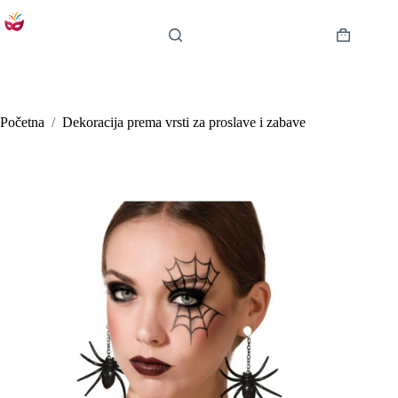
Preskoči
na
sadržaj
Košarica
Početna
/
Dekoracija prema vrsti za proslave i zabave