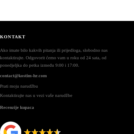
KONTAKT
Ako imate bilo kakvih pitanja ili prijedloga, slobodno nas
kontaktirajte. Odgovorit ćemo vam u roku od 24 sata, od
ponedjeljka do petka između 9:00 i 17:00.
contact@kostim-hr.com
Prati moju narudžbu
Kontaktirajte nas u vezi vaše narudžbe
Recenzije kupaca