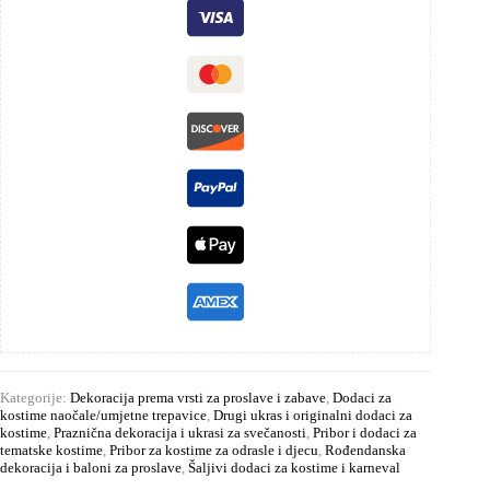
Kategorije:
Dekoracija prema vrsti za proslave i zabave
,
Dodaci za
kostime naočale/umjetne trepavice
,
Drugi ukras i originalni dodaci za
kostime
,
Praznična dekoracija i ukrasi za svečanosti
,
Pribor i dodaci za
tematske kostime
,
Pribor za kostime za odrasle i djecu
,
Rođendanska
dekoracija i baloni za proslave
,
Šaljivi dodaci za kostime i karneval