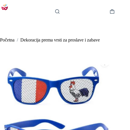
Preskoči
na
sadržaj
Košarica
Početna
/
Dekoracija prema vrsti za proslave i zabave