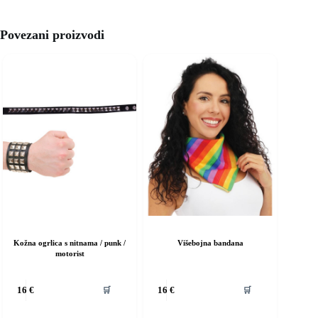
Povezani proizvodi
Kožna ogrlica s nitnama / punk /
Višebojna bandana
motorist
vaj
Ovaj
🛒
🛒
16
€
16
€
roizvod
proizvod
ma
ima
iše
više