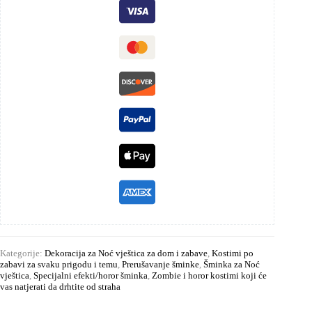
Kategorije:
Dekoracija za Noć vještica za dom i zabave
,
Kostimi po
zabavi za svaku prigodu i temu
,
Prerušavanje šminke
,
Šminka za Noć
vještica
,
Specijalni efekti/horor šminka
,
Zombie i horor kostimi koji će
vas natjerati da drhtite od straha