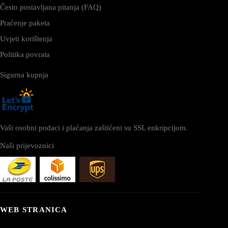
Često postavljana pitanja (FAQ)
Praćenje paketa
Uvjeti korištenja
Politika povrata
Sigurna kupnja
Vaši osobni podaci i plaćanja zaštićeni su SSL enkripcijom.
Naši prijevoznici
WEB STRANICA