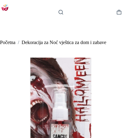
Preskoči
na
sadržaj
Košarica
Početna
/
Dekoracija za Noć vještica za dom i zabave