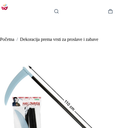
Preskoči
na
sadržaj
Košarica
Početna
/
Dekoracija prema vrsti za proslave i zabave