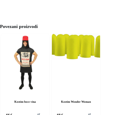
Povezani proizvodi
Kostim boce vina
Kostim Wonder Woman
vaj
Ovaj
🛒
🛒
66
€
60
€