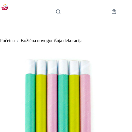
Preskoči
na
sadržaj
Košarica
Početna
/
Božićna novogodišnja dekoracija