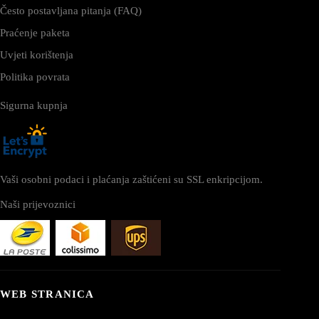
Često postavljana pitanja (FAQ)
Praćenje paketa
Uvjeti korištenja
Politika povrata
Sigurna kupnja
Vaši osobni podaci i plaćanja zaštićeni su SSL enkripcijom.
Naši prijevoznici
WEB STRANICA