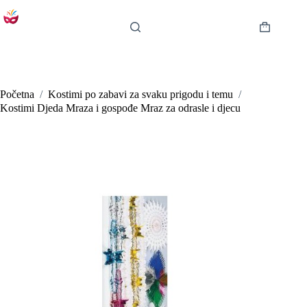
Preskoči
na
sadržaj
Košarica
Početna
/
Kostimi po zabavi za svaku prigodu i temu
/
Kostimi Djeda Mraza i gospođe Mraz za odrasle i djecu