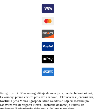
Kategorije:
Božićna novogodišnja dekoracija: girlande, baloni, ukrasi
,
Dekoracija prema vrsti za proslave i zabave
,
Dekorativni vijenci/ukrasi
,
Kostimi Djeda Mraza i gospođe Mraz za odrasle i djecu
,
Kostimi po
zabavi za svaku prigodu i temu
,
Praznična dekoracija i ukrasi za
svečanosti
,
Rođendanska dekoracija i baloni za proslave