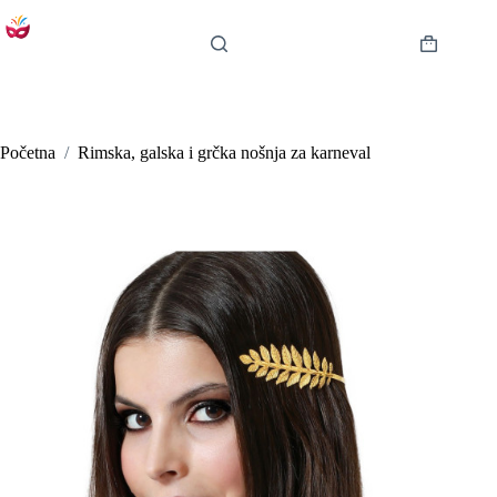
Preskoči
na
sadržaj
Košarica
Početna
/
Rimska, galska i grčka nošnja za karneval