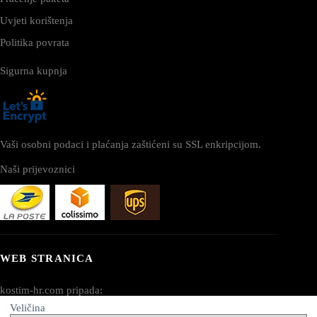
Uvjeti korištenja
Politika povrata
Sigurna kupnja
Vaši osobni podaci i plaćanja zaštićeni su SSL enkripcijom.
Naši prijevoznici
WEB STRANICA
kostim-hr.com pripada:
Veličina
AV SEO LLC