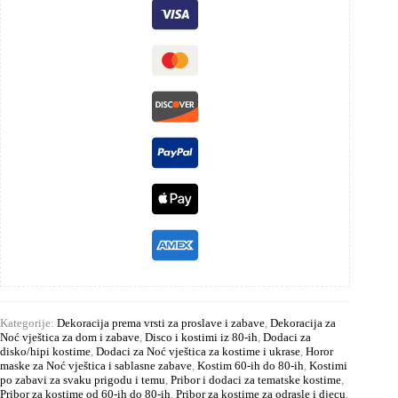
Kategorije:
Dekoracija prema vrsti za proslave i zabave
,
Dekoracija za
Noć vještica za dom i zabave
,
Disco i kostimi iz 80-ih
,
Dodaci za
disko/hipi kostime
,
Dodaci za Noć vještica za kostime i ukrase
,
Horor
maske za Noć vještica i sablasne zabave
,
Kostim 60-ih do 80-ih
,
Kostimi
po zabavi za svaku prigodu i temu
,
Pribor i dodaci za tematske kostime
,
Pribor za kostime od 60-ih do 80-ih
,
Pribor za kostime za odrasle i djecu
,