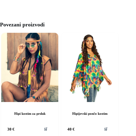
Povezani proizvodi
Hipi kostim za prsluk
Hipijevski pončo kostim
vaj
Ovaj
🛒
🛒
30
€
40
€
roizvod
proizvod
ma
ima