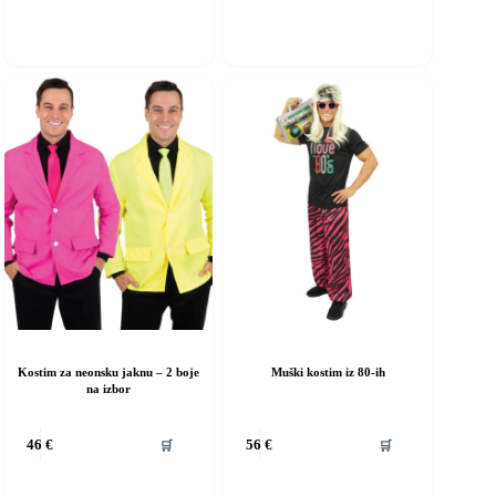
iše
više
rijanti.
varijanti.
pcije
Opcije
e
se
ogu
mogu
dabrati
odabrati
a
na
ranici
stranici
roizvoda
proizvoda
Kostim za neonsku jaknu – 2 boje
Muški kostim iz 80-ih
na izbor
vaj
Ovaj
🛒
🛒
46
€
56
€
roizvod
proizvod
ma
ima
iše
više