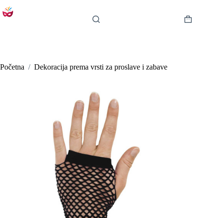
Preskoči
na
sadržaj
Košarica
Početna
/
Dekoracija prema vrsti za proslave i zabave