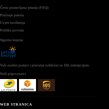
Često postavljana pitanja (FAQ)
Praćenje paketa
Uvjeti korištenja
Politika povrata
Sigurna kupnja
Vaši osobni podaci i plaćanja zaštićeni su SSL enkripcijom.
Naši prijevoznici
WEB STRANICA