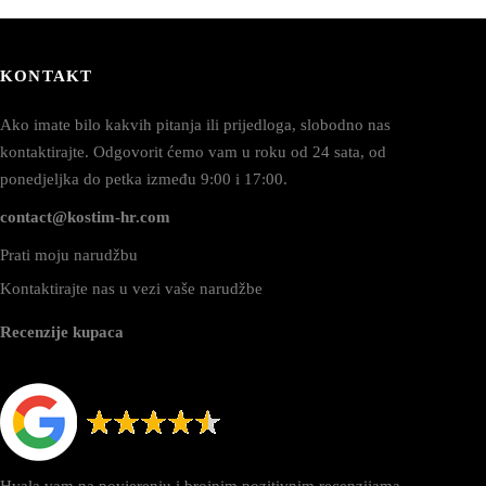
KONTAKT
Ako imate bilo kakvih pitanja ili prijedloga, slobodno nas
kontaktirajte. Odgovorit ćemo vam u roku od 24 sata, od
ponedjeljka do petka između 9:00 i 17:00.
contact@kostim-hr.com
Prati moju narudžbu
Kontaktirajte nas u vezi vaše narudžbe
Recenzije kupaca
Hvala vam na povjerenju i brojnim pozitivnim recenzijama