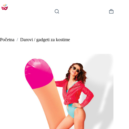
Preskoči
na
sadržaj
Košarica
Početna
/
Darovi / gadgeti za kostime