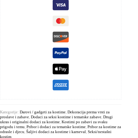
Kategorije:
Darovi / gadgeti za kostime
,
Dekoracija prema vrsti za
proslave i zabave
,
Dodaci za seksi kostime i tematske zabave
,
Drugi
ukras i originalni dodaci za kostime
,
Kostimi po zabavi za svaku
prigodu i temu
,
Pribor i dodaci za tematske kostime
,
Pribor za kostime za
odrasle i djecu
,
Šaljivi dodaci za kostime i karneval
,
Seksi/nestašni
kostim