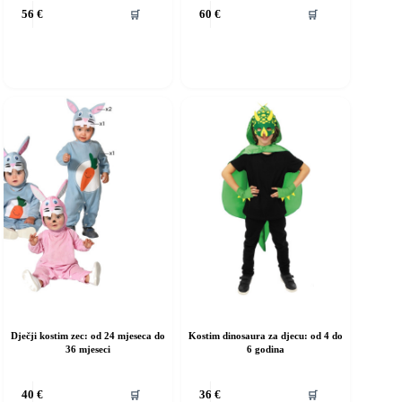
vaj
Ovaj
🛒
🛒
56
€
60
€
roizvod
proizvod
ma
ima
iše
više
rijanti.
varijanti.
pcije
Opcije
e
se
ogu
mogu
dabrati
odabrati
a
na
ranici
stranici
roizvoda
proizvoda
Dječji kostim zec: od 24 mjeseca do
Kostim dinosaura za djecu: od 4 do
36 mjeseci
6 godina
vaj
Ovaj
🛒
🛒
40
€
36
€
roizvod
proizvod