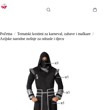
Preskoči
na
sadržaj
Košarica
Početna
/
Tematski kostimi za karneval, zabave i maškare
/
Azijske narodne nošnje za odrasle i djecu