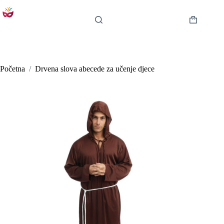
Preskoči
na
sadržaj
Košarica
Početna
/
Drvena slova abecede za učenje djece