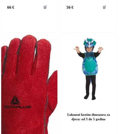
vaj
Ovaj
🛒
🛒
66
€
56
€
roizvod
proizvod
ma
ima
iše
više
rijanti.
varijanti.
pcije
Opcije
e
se
ogu
mogu
dabrati
odabrati
a
na
ranici
stranici
roizvoda
proizvoda
Luksuzni kostim dinosaura za
djecu: od 3 do 5 godina