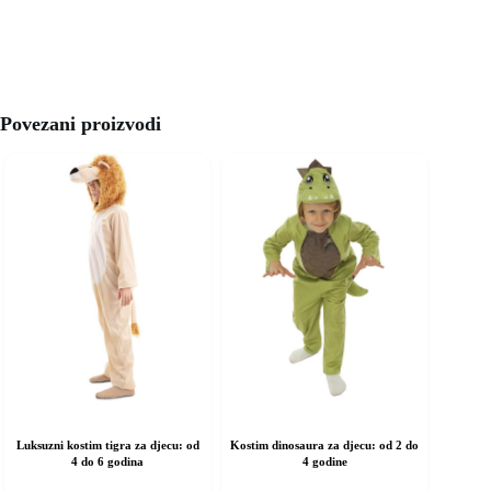
Povezani proizvodi
Luksuzni kostim tigra za djecu: od
Kostim dinosaura za djecu: od 2 do
4 do 6 godina
4 godine