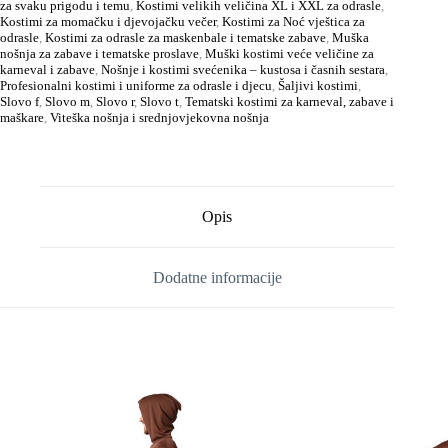
za svaku prigodu i temu
,
Kostimi velikih veličina XL i XXL za odrasle
,
Kostimi za momačku i djevojačku večer
,
Kostimi za Noć vještica za
odrasle
,
Kostimi za odrasle za maskenbale i tematske zabave
,
Muška
nošnja za zabave i tematske proslave
,
Muški kostimi veće veličine za
karneval i zabave
,
Nošnje i kostimi svećenika – kustosa i časnih sestara
,
Profesionalni kostimi i uniforme za odrasle i djecu
,
Šaljivi kostimi
,
Slovo f
,
Slovo m
,
Slovo r
,
Slovo t
,
Tematski kostimi za karneval, zabave i
maškare
,
Viteška nošnja i srednjovjekovna nošnja
Opis
Dodatne informacije