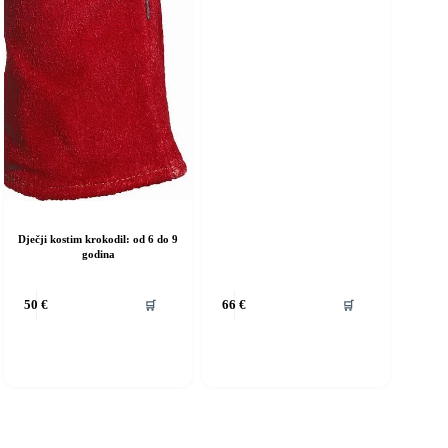
Dječji kostim krokodil: od 6 do 9
godina
vaj
Ovaj
🛒
🛒
50
€
66
€
roizvod
proizvod
ma
ima
iše
više
rijanti.
varijanti.
pcije
Opcije
e
se
ogu
mogu
dabrati
odabrati