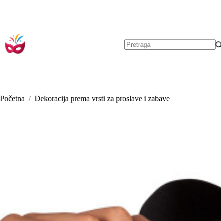
Preskoči
na
sadržaj
Nema
rezultata.
Početna
/
Dekoracija prema vrsti za proslave i zabave