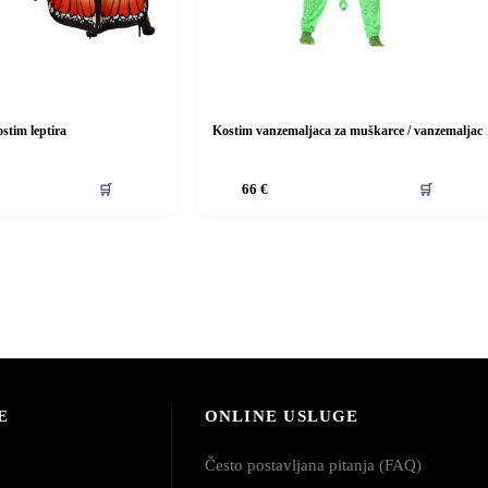
stim leptira
Kostim vanzemaljaca za muškarce / vanzemaljac
Ovaj
🛒
🛒
66
€
proizvod
ima
više
varijanti.
Opcije
se
mogu
odabrati
na
stranici
proizvoda
E
ONLINE USLUGE
Često postavljana pitanja (FAQ)