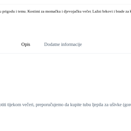
u prigodu i temu
,
Kostimi za momačku i djevojačku večer
,
Lažni brkovi i brade za
Opis
Dodatne informacije
otiti tijekom večeri, preporučujemo da kupite tubu ljepila za ušivke (gor