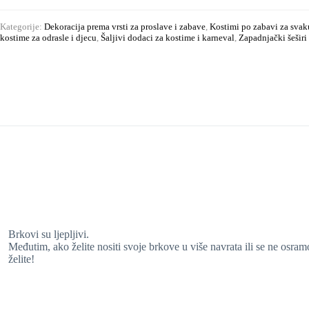
Kategorije:
Dekoracija prema vrsti za proslave i zabave
,
Kostimi po zabavi za svak
kostime za odrasle i djecu
,
Šaljivi dodaci za kostime i karneval
,
Zapadnjački šeširi
Brkovi su ljepljivi.
Međutim, ako želite nositi svoje brkove u više navrata ili se ne osram
želite!