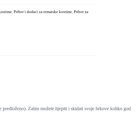
 kostime
,
Pribor i dodaci za tematske kostime
,
Pribor za
e predloženo). Zatim možete lijepiti i skidati svoje brkove koliko god