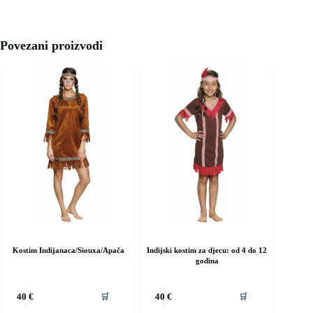
Povezani proizvodi
Kostim Indijanaca/Siouxa/Apača
Indijski kostim za djecu: od 4 do 12
godina
vaj
Ovaj
🛒
🛒
40
€
40
€
roizvod
proizvod
ma
ima