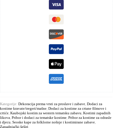
Kategorije:
Dekoracija prema vrsti za proslave i zabave
,
Dodaci za
kostime kravate/tregeri/mašne
,
Dodaci za kostime za crtane filmove i
crtiće
,
Kaubojski kostim za western tematsku zabavu
,
Kostimi zapadnih
likova
,
Pribor i dodaci za tematske kostime
,
Pribor za kostime za odrasle
i djecu
,
Seoske kape za folklorne nošnje i kostimirane zabave
,
Zapadnjački šeširi