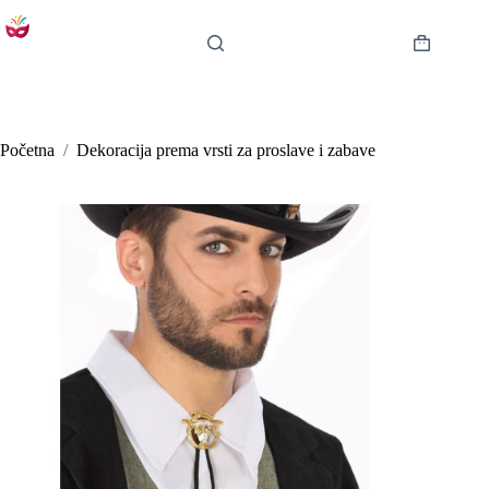
Preskoči
na
sadržaj
Košarica
Početna
/
Dekoracija prema vrsti za proslave i zabave