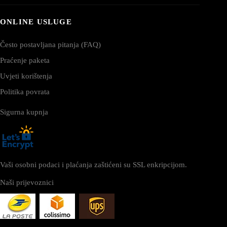
ONLINE USLUGE
Često postavljana pitanja (FAQ)
Praćenje paketa
Uvjeti korištenja
Politika povrata
Sigurna kupnja
Vaši osobni podaci i plaćanja zaštićeni su SSL enkripcijom.
Naši prijevoznici