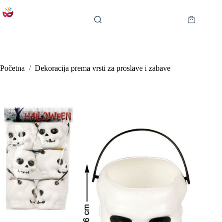
Preskoči
na
sadržaj
Košarica
Početna
/
Dekoracija prema vrsti za proslave i zabave