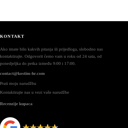
KONTAKT
Ako imate bilo kakvih pitanja ili prijedloga, slobodno nas
kontaktirajte. Odgovorit ćemo vam u roku od 24 sata, od
ponedjeljka do petka između 9:00 i 17:00.
contact@kostim-hr.com
Prati moju narudžbu
Kontaktirajte nas u vezi vaše narudžbe
Recenzije kupaca