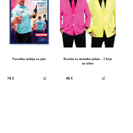
ranici
stranici
roizvoda
proizvoda
Narodna nošnja za piće
Kostim za neonsku jaknu – 2 boje
na izbor
vaj
Ovaj
🛒
🛒
76
€
46
€
roizvod
proizvod
ma
ima
iše
više
rijanti.
varijanti.
pcije
Opcije
e
se
ogu
mogu
dabrati
odabrati
a
na
ranici
stranici
roizvoda
proizvoda