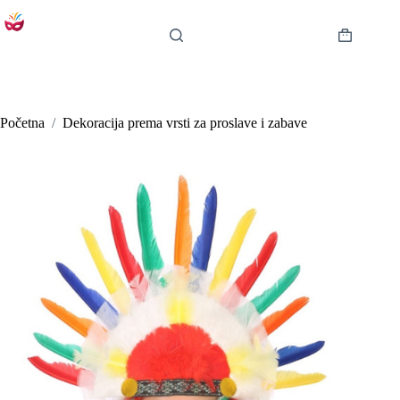
Preskoči
na
sadržaj
Košarica
Početna
/
Dekoracija prema vrsti za proslave i zabave