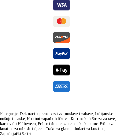
Kategorije:
Dekoracija prema vrsti za proslave i zabave
,
Indijanske
nošnje i maske
,
Kostimi zapadnih likova
,
Kostimski šeširi za zabave,
karneval i Halloween
,
Pribor i dodaci za tematske kostime
,
Pribor za
kostime za odrasle i djecu
,
Trake za glavu i dodaci za kostime
,
Zapadnjački šeširi