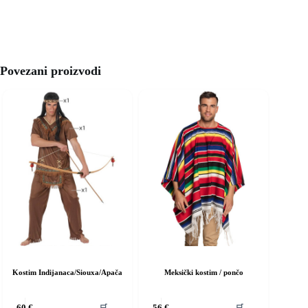
Povezani proizvodi
Kostim Indijanaca/Siouxa/Apača
Meksički kostim / pončo
vaj
Ovaj
🛒
🛒
60
€
56
€