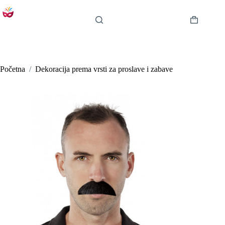
Preskoči
na
sadržaj
Košarica
Početna
/
Dekoracija prema vrsti za proslave i zabave