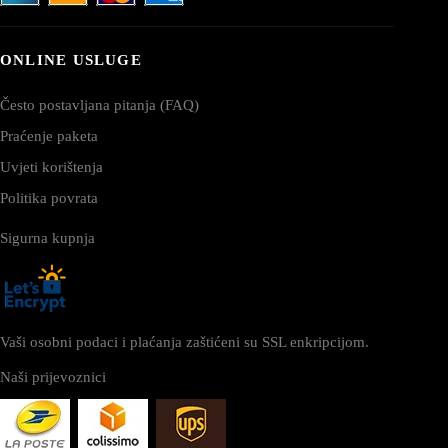
ONLINE USLUGE
Često postavljana pitanja (FAQ)
Praćenje paketa
Uvjeti korištenja
Politika povrata
Sigurna kupnja
Vaši osobni podaci i plaćanja zaštićeni su SSL enkripcijom.
Naši prijevoznici